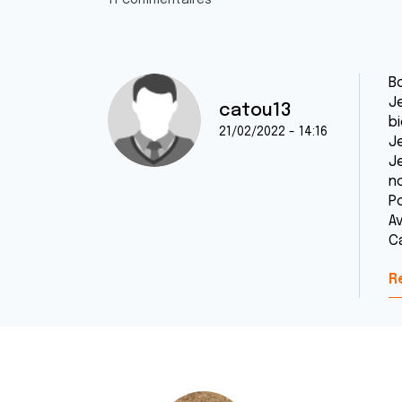
11 commentaires
B
J
catou13
b
21/02/2022 - 14:16
J
J
n
P
A
C
R