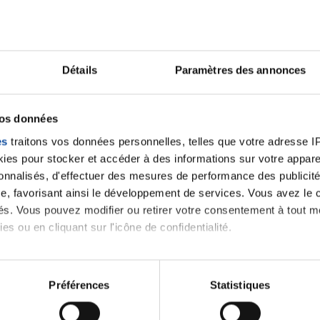
Ecrire un commentair
Détails
Paramètres des annonces
vos données
ancer une nouvelle discussion vous aurez besoin de vous 
es
traitons vos données personnelles, telles que votre adresse IP,
es pour stocker et accéder à des informations sur votre appareil
Se connecter
Créer un nouveau compte
sonnalisés, d'effectuer des mesures de performance des publicité
e, favorisant ainsi le développement de services. Vous avez le ch
ités. Vous pouvez modifier ou retirer votre consentement à tout 
es ou en cliquant sur l'icône de confidentialité.
imerions également :
tions sur votre localisation géographique qui peuvent être précis
Préférences
Statistiques
eil en l'analysant activement pour en relever les caractéristique