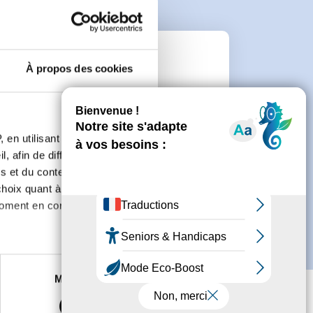
e
À propos des cookies
connecter ou de créer un compte.
 en utilisant des
, afin de diffuser des
s et du contenu, ainsi que de
oix quant à l'utilisation de
moment en consultant la
es à plusieurs mètres près
Marketing
s spécifiques (empreintes