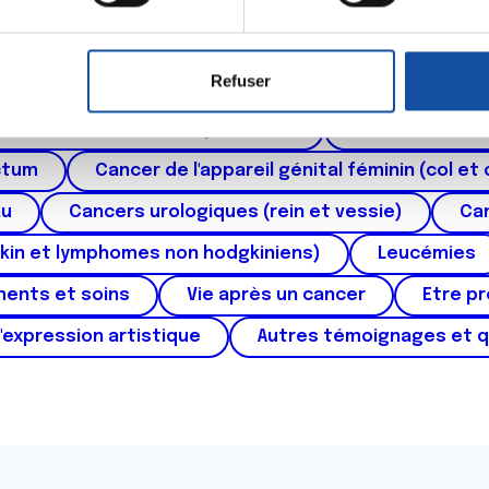
aitement de vos données personnelles et définir vos préférences
Thématiques
er ou retirer votre consentement à tout moment à partir de la dé
Refuser
e personnaliser le contenu et les annonces, d'offrir des fonctio
rafic. Nous partageons également des informations sur l'utilisati
roïde et des voies respiratoires
Cancer du sein
, de publicité et d'analyse, qui peuvent combiner celles-ci avec
ctum
Cancer de l'appareil génital féminin (col et 
ils ont collectées lors de votre utilisation de leurs services.
au
Cancers urologiques (rein et vessie)
Can
kin et lymphomes non hodgkiniens)
Leucémies
ments et soins
Vie après un cancer
Etre p
'expression artistique
Autres témoignages et 