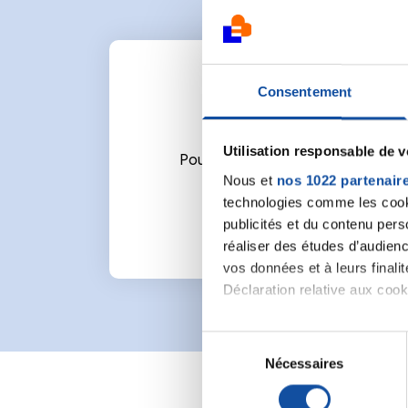
Consentement
Utilisation responsable de 
Pour écrire un commentaire ou l
Nous et
nos 1022 partenair
technologies comme les cooki
publicités et du contenu per
réaliser des études d’audienc
vos données et à leurs final
Déclaration relative aux cooki
Si vous le permettez, nous a
S
Collecter des informa
Nécessaires
é
Identifier votre appar
l
digitales).
e