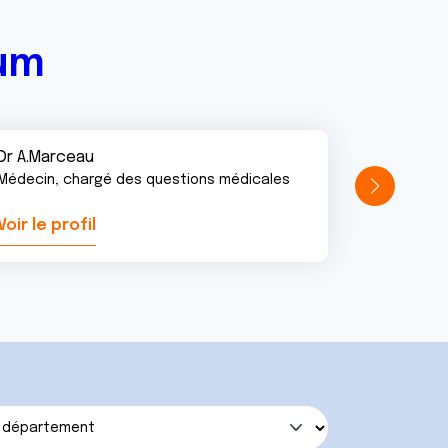
rum
Dr A.Marceau
Médecin, chargé des questions médicales
Voir le profil
Voir le pr