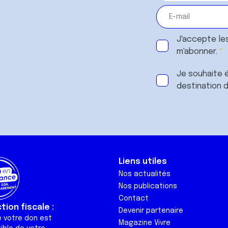
J'accepte le
m'abonner.
Je souhaite é
destination 
Liens utiles
Nos actualités
Nos publications
Contact
ion fiscale :
Devenir partenaire
e votre don est
Magazine Vivre