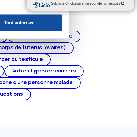
, reportez-vous à la
section «
claration sur les cookies.
Tout autoriser
nnalités relatives aux médias
on de notre site avec nos
Cancer de la prostate
 d'autres informations que
corps de l'utérus, ovaires)
cer du testicule
Autres types de cancers
roche d'une personne malade
questions