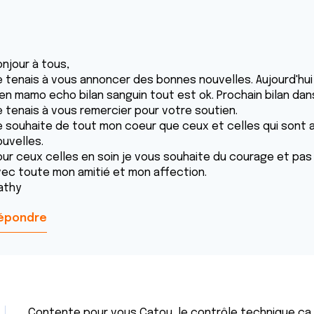
onjour à tous,
e tenais à vous annoncer des bonnes nouvelles. Aujourd'hui
ien mamo echo bilan sanguin tout est ok. Prochain bilan dans
e tenais à vous remercier pour votre soutien.
e souhaite de tout mon coeur que ceux et celles qui sont 
ouvelles.
our ceux celles en soin je vous souhaite du courage et pas
vec toute mon amitié et mon affection.
athy
épondre
Contente pour vous Catou, le contrôle technique ça c