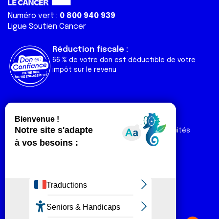
Numéro vert :
0 800 940 939
Ligue Soutien Cancer
Réduction fiscale :
66 % de votre don est déductible de votre
impôt sur le revenu
Liens utiles
Espaces
Nos actualités
Forum
Nos publications
Espace Ligue & comités
Contact
Espace chercheur
Devenir partenaire
Espace presse
Magazine Vivre
Intranet
Réseaux sociaux