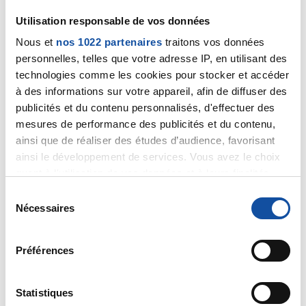
Utilisation responsable de vos données
Nous et
nos 1022 partenaires
traitons vos données
personnelles, telles que votre adresse IP, en utilisant des
technologies comme les cookies pour stocker et accéder
tilaouen_92
à des informations sur votre appareil, afin de diffuser des
29/05/2020 - 23:23
publicités et du contenu personnalisés, d'effectuer des
mesures de performance des publicités et du contenu,
ainsi que de réaliser des études d’audience, favorisant
Si le traitement se met en place et que vous le
ainsi le développement de services. Vous avez le choix
supportiez bien c'est une bonne nouvelle, il va falloir
quant à l'utilisation de vos données et à leurs finalités.
attendre maintenant de voir la réponse des tumeurs
Vous pouvez modifier ou retirer votre consentement à
S
aux injections, la baisse du CA15-3 est un début
tout moment en consultant la Déclaration relative aux
Nécessaires
é
encourageant !
cookies ou en cliquant sur l'icône de confidentialité.
l
Concernant les douleurs, vous a t on parlé de
e
Préférences
Si vous le permettez, nous aimerions également :
traitement antalgiques ? de consultation de la
c
douleur pour améliorer le quotidien ?
Collecter des informations sur votre localisation
t
géographique qui peuvent être précises à plusieurs
i
Statistiques
Je vous témoigne toute mon empathie et mon