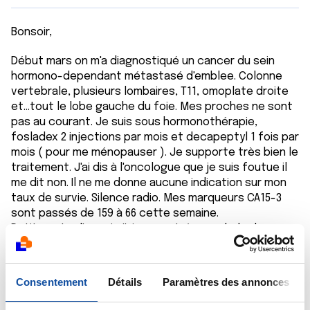
Bonsoir,
Début mars on m'a diagnostiqué un cancer du sein
hormono-dependant métastasé d'emblee. Colonne
vertebrale, plusieurs lombaires, T11, omoplate droite
et...tout le lobe gauche du foie. Mes proches ne sont
pas au courant. Je suis sous hormonothérapie,
fosladex 2 injections par mois et decapeptyl 1 fois par
mois ( pour me ménopauser ). Je supporte très bien le
traitement. J'ai dis à l'oncologue que je suis foutue il
me dit non. Il ne me donne aucune indication sur mon
taux de survie. Silence radio. Mes marqueurs CA15-3
sont passés de 159 à 66 cette semaine.
Petite note d'espoir, j'ai rencontré un malade du
cancer du côlon métastasé au foie. Il vit toujours 16
ans après.
Consentement
Détails
Paramètres des annonces
Citer