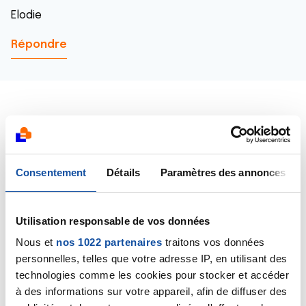
Elodie
Répondre
Valérie G.
21/05/2025 - 17:44
Consentement
Détails
Paramètres des annonces
Utilisation responsable de vos données
Bonjour Elodie, pour ma part j'avais aussi été
Nous et
nos 1022 partenaires
traitons vos données
agréablement surprise car la tumeur initiale de 5cm
personnelles, telles que votre adresse IP, en utilisant des
avait aussi bien diminué dès là 1ere EC: elle était passé
technologies comme les cookies pour stocker et accéder
à 3.5cm. Je croyais que c'était juste une impression
mais mon oncologue l'avait confirmé car il pouvait
à des informations sur votre appareil, afin de diffuser des
effectivement la mesurer. Et elle a complètement