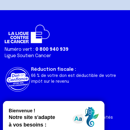
Numéro vert :
0 800 940 939
Ligue Soutien Cancer
Réduction fiscale :
66 % de votre don est déductible de votre
impôt sur le revenu
Liens utiles
Espaces
Nos actualités
Forum
Nos publications
Espace Ligue & comités
Contact
Espace chercheur