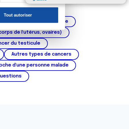
claration sur les cookies.
Tout autoriser
nnalités relatives aux médias
Cancer de la prostate
on de notre site avec nos
corps de l'utérus, ovaires)
 d'autres informations que
cer du testicule
Autres types de cancers
roche d'une personne malade
questions