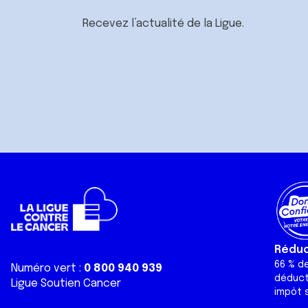
Recevez l’actualité de la Ligue.
Réduct
66 % d
Numéro vert :
0 800 940 939
déduct
Ligue Soutien Cancer
impôt s