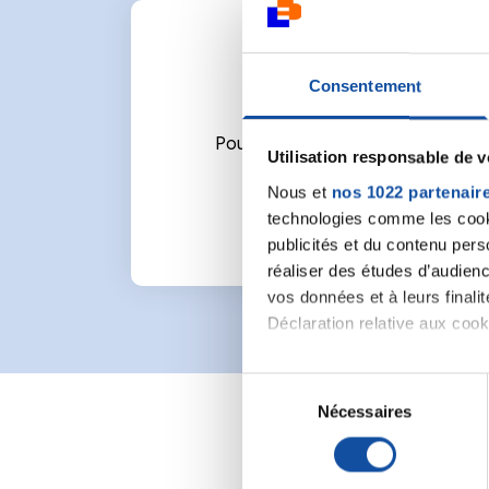
Consentement
Pour écrire un commentaire ou l
Utilisation responsable de 
Nous et
nos 1022 partenair
technologies comme les cooki
publicités et du contenu per
réaliser des études d’audienc
vos données et à leurs final
Déclaration relative aux cooki
Si vous le permettez, nous a
S
Collecter des informa
Nécessaires
é
Identifier votre appar
l
digitales).
e
Pour en savoir plus sur le tr