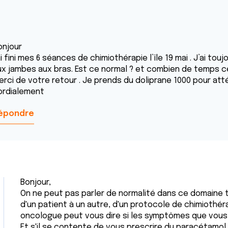
onjour
ai fini mes 6 séances de chimiothérapie l’île 19 mai . J’ai 
ux jambes aux bras. Est ce normal ? et combien de temps ce
erci de votre retour . Je prends du doliprane 1000 pour att
ordialement
épondre
Bonjour,
On ne peut pas parler de normalité dans ce domaine t
d'un patient à un autre, d'un protocole de chimiothéra
oncologue peut vous dire si les symptômes que vous 
Et s'il se contente de vous prescrire du paracétamol, c'