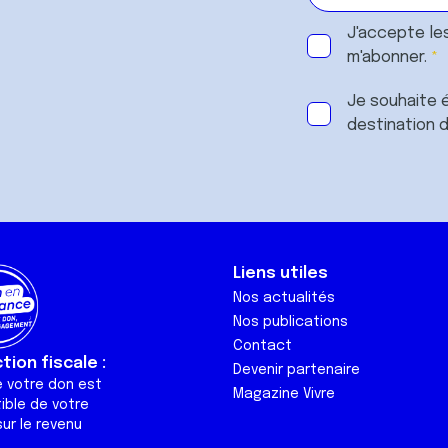
J'accepte le
m'abonner.
Je souhaite é
destination 
Liens utiles
Nos actualités
Nos publications
Contact
ion fiscale :
Devenir partenaire
e votre don est
Magazine Vivre
ible de votre
ur le revenu