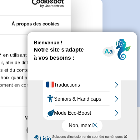
e
À propos des cookies
connecter ou de créer un compte.
 en utilisant des
, afin de diffuser des
s et du contenu, ainsi que de
oix quant à l'utilisation de
moment en consultant la
es à plusieurs mètres près
Marketing
s spécifiques (empreintes
, reportez-vous à la
section «