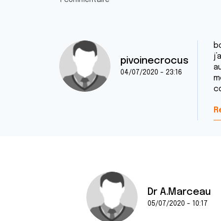
1 commentaire
b
j’
pivoinecrocus
a
04/07/2020 - 23:16
m
c
R
Dr A.Marceau
05/07/2020 - 10:17