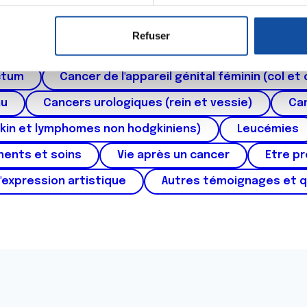
er ou retirer votre consentement à tout moment à partir de la dé
Refuser
e personnaliser le contenu et les annonces, d'offrir des fonctio
roïde et des voies respiratoires
Cancer du sein
rafic. Nous partageons également des informations sur l'utilisati
ctum
Cancer de l'appareil génital féminin (col et 
, de publicité et d'analyse, qui peuvent combiner celles-ci avec
ils ont collectées lors de votre utilisation de leurs services.
au
Cancers urologiques (rein et vessie)
Can
kin et lymphomes non hodgkiniens)
Leucémies
ments et soins
Vie après un cancer
Etre p
'expression artistique
Autres témoignages et 