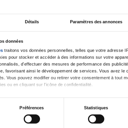
Ecrire un commentair
Détails
Paramètres des annonces
ancer une nouvelle discussion vous aurez besoin de vous 
vos données
es
traitons vos données personnelles, telles que votre adresse IP,
Se connecter
Créer un nouveau compte
es pour stocker et accéder à des informations sur votre appareil
sonnalisés, d'effectuer des mesures de performance des publicité
e, favorisant ainsi le développement de services. Vous avez le ch
ités. Vous pouvez modifier ou retirer votre consentement à tout 
es ou en cliquant sur l'icône de confidentialité.
imerions également :
tions sur votre localisation géographique qui peuvent être précis
Préférences
Statistiques
eil en l'analysant activement pour en relever les caractéristique
Thématiques
aitement de vos données personnelles et définir vos préférences