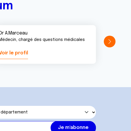
rum
Dr A.Marceau
Médecin, chargé des questions médicales
Voir le profil
Voir le pr