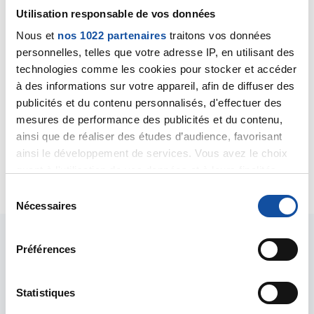
christian heumez
Utilisation responsable de vos données
12/12/2019 - 19:05
Nous et
nos 1022 partenaires
traitons vos données
personnelles, telles que votre adresse IP, en utilisant des
technologies comme les cookies pour stocker et accéder
Bonjour laur2A.
à des informations sur votre appareil, afin de diffuser des
Avez vous pensée au magnétiseur.
publicités et du contenu personnalisés, d'effectuer des
voici un numéro,il travail aussi a distance.
mesures de performance des publicités et du contenu,
ainsi que de réaliser des études d’audience, favorisant
06 10 02 57 00
ainsi le développement de services. Vous avez le choix
quant à l'utilisation de vos données et à leurs finalités.
Citer
Vous pouvez modifier ou retirer votre consentement à
S
tout moment en consultant la Déclaration relative aux
Nécessaires
é
cookies ou en cliquant sur l'icône de confidentialité.
l
e
Préférences
Si vous le permettez, nous aimerions également :
c
Collecter des informations sur votre localisation
t
géographique qui peuvent être précises à plusieurs
i
Statistiques
Les intervenants du
mètres près
o