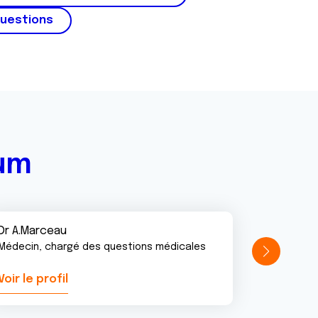
questions
rum
Dr A.Marceau
Médecin, chargé des questions médicales
Voir le profil
Voir le pr