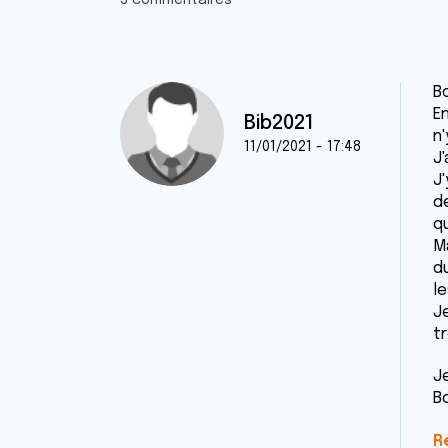
3 commentaires
Bo
En
Bib2021
n'
11/01/2021 - 17:48
J'
J
d
q
Ma
du
le
Je
t
J
B
R