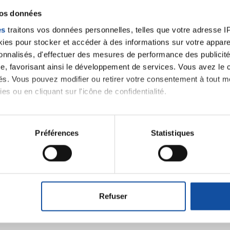
vos données
es
traitons vos données personnelles, telles que votre adresse IP,
es pour stocker et accéder à des informations sur votre appareil
sonnalisés, d'effectuer des mesures de performance des publicité
e, favorisant ainsi le développement de services. Vous avez le ch
ités. Vous pouvez modifier ou retirer votre consentement à tout 
es ou en cliquant sur l'icône de confidentialité.
imerions également :
tions sur votre localisation géographique qui peuvent être précis
Préférences
Statistiques
Ecrire un commentair
eil en l'analysant activement pour en relever les caractéristique
aitement de vos données personnelles et définir vos préférences
ancer une nouvelle discussion vous aurez besoin de vous 
er ou retirer votre consentement à tout moment à partir de la dé
Refuser
e personnaliser le contenu et les annonces, d'offrir des fonctio
Se connecter
Créer un nouveau compte
rafic. Nous partageons également des informations sur l'utilisati