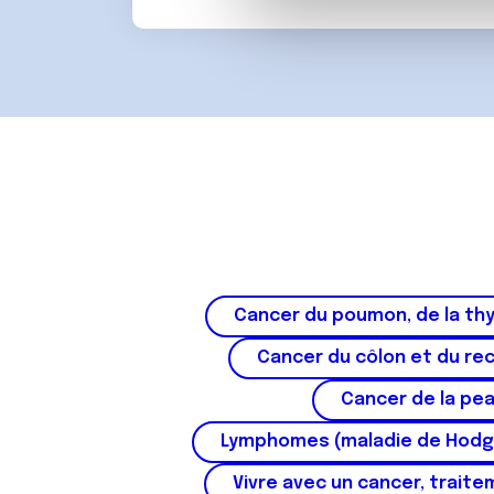
partenaires de médias sociaux
d
vous leur avez fournies ou qu'
u
c
o
n
s
e
n
t
e
m
e
Cancer du poumon, de la thy
n
t
Cancer du côlon et du re
Cancer de la pe
Lymphomes (maladie de Hodg
Vivre avec un cancer, traite