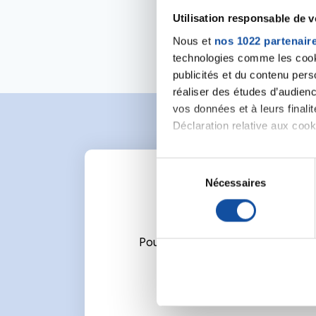
Utilisation responsable de 
Nous et
nos 1022 partenair
technologies comme les cooki
publicités et du contenu per
réaliser des études d’audienc
vos données et à leurs final
Déclaration relative aux cooki
Si vous le permettez, nous a
S
Collecter des informa
Nécessaires
é
Identifier votre appar
l
digitales).
e
Pour en savoir plus sur le tr
c
Pour écrire un commentaire ou l
Détails »
. Vous pouvez modifi
t
i
Les cookies nous permettent d
o
sociaux et d'analyser notre t
n