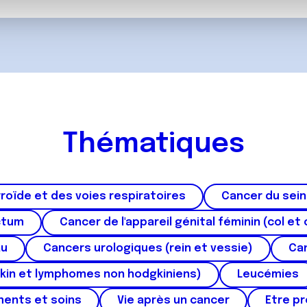
, de publicité et d'analyse, qui peuvent combiner celles-ci avec
ils ont collectées lors de votre utilisation de leurs services.
Thématiques
roïde et des voies respiratoires
Cancer du sein
ctum
Cancer de l'appareil génital féminin (col et 
au
Cancers urologiques (rein et vessie)
Can
kin et lymphomes non hodgkiniens)
Leucémies
ments et soins
Vie après un cancer
Etre p