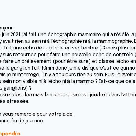
njour,
 juin 2021 j'ai fait une échographie mammaire qui a révélé la
y avait rien au sein ni à l'échographie ni à la mammographie
ai fait une écho de contrôle en septembre ( 3 mois plus tard
'y suis retournée pour faire une nouvelle écho de contrôle 
e faire un prélèvement (pour être sure) et classe l'écho e
ue le ganglion fait 10mm donc je me dis que c'est ce qui mo
is je m'interroge, il n'y a toujours rien au sein. Puis-je avo
 sein non visible ni à l'écho ni à la mammo ? Est-ce que ce
s ganglions) ?
 suis désolée mais la microbiopsie est jeudi et dans l'attent
rès stressée.
e vous remercie pour votre aide.
onne fin de journée.
épondre