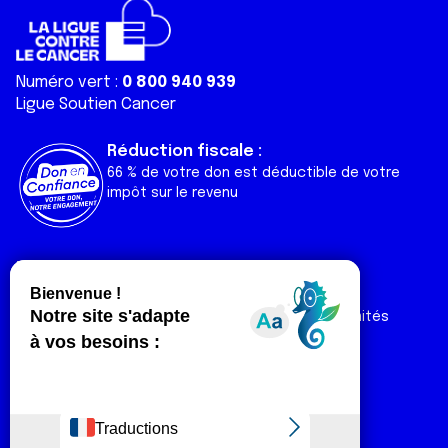
Numéro vert :
0 800 940 939
Ligue Soutien Cancer
Réduction fiscale :
66 % de votre don est déductible de votre
impôt sur le revenu
Liens utiles
Espaces
Nos actualités
Forum
Nos publications
Espace Ligue & comités
Contact
Espace chercheur
Devenir partenaire
Espace presse
Magazine Vivre
Intranet
Réseaux sociaux