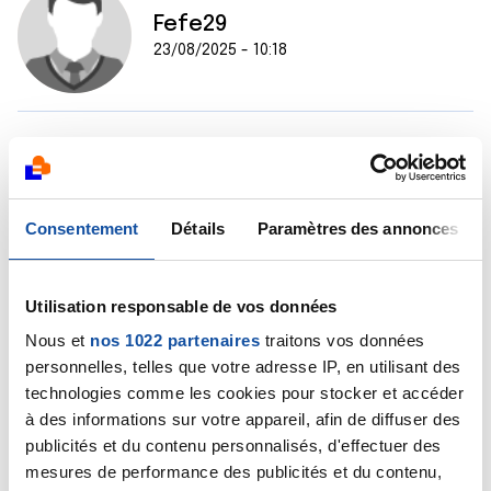
Fefe29
23/08/2025 - 10:18
Bonjour,
Le docteur Marceau a totalement raison.
Et si tu n'arrives pas à joindre ton médecin traitant, tu
peux essayer d'aller là :
Consentement
Détails
Paramètres des annonces
Votre médecin traitant n’est pas disponible et vous
avez besoin d’une consultation rapidement ? |
Santé.fr
Utilisation responsable de vos données
https://www.sante.fr/carte-des-lieux-de-soins
Nous et
nos 1022 partenaires
traitons vos données
C'est de l'open data.
Ce lien recense des adresses pour les rdv non
personnelles, telles que votre adresse IP, en utilisant des
programmés (vacances, urgences).
technologies comme les cookies pour stocker et accéder
Tu n'as pas une ordonnance pour faire une prise de
à des informations sur votre appareil, afin de diffuser des
sang (en cas d'urgence ?)
publicités et du contenu personnalisés, d'effectuer des
mesures de performance des publicités et du contenu,
Citer