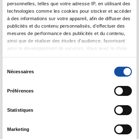
personnelles, telles que votre adresse IP, en utilisant des
Dr A Marceau
technologies comme les cookies pour stocker et accéder
Citer
à des informations sur votre appareil, afin de diffuser des
publicités et du contenu personnalisés, d'effectuer des
mesures de performance des publicités et du contenu,
ainsi que de réaliser des études d’audience, favorisant
ainsi le développement de services. Vous avez le choix
quant à l'utilisation de vos données et à leurs finalités.
Oasisss
Vous pouvez modifier ou retirer votre consentement à
S
11/01/2024 - 09:03
tout moment en consultant la Déclaration relative aux
Nécessaires
é
cookies ou en cliquant sur l'icône de confidentialité.
l
e
Préférences
Si vous le permettez, nous aimerions également :
c
Autre question Dr
Collecter des informations sur votre localisation
t
géographique qui peuvent être précises à plusieurs
i
Statistiques
Mon ganglion sentinelle est touché est ce que
mètres près
cela veut dire obligatoirement qun c est un
o
Identifier votre appareil en l'analysant activement
cancer metastasé ?
n
Marketing
pour en relever les caractéristiques spécifiques
d
Citer
(empreintes digitales).