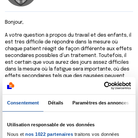
Bonjour,
A votre question à propos du travail et des enfants, il
est très difficile de répondre dans la mesure où
chaque patient réagit de façon différente aux effets
secondaires possibles d’un traitement. Toutefois, il
est certain que vous aurez des jours assez difficiles
dans la mesure où la fatigue sera importante, où des
effets secondaires tels que des nausées peuvent
être pénibles à vivre même s’il existe des
médicaments efficaces pour les atténuer. Il est donc
prudent de prévoir une aide à domicile à solliciter en
Consentement
Détails
Paramètres des annonces
fonction de vos besoins et de pouvoir vous
soustraire certains jours à vos charges
professionnelles.
Utilisation responsable de vos données
Bien cordialement
Nous et
nos 1022 partenaires
traitons vos données