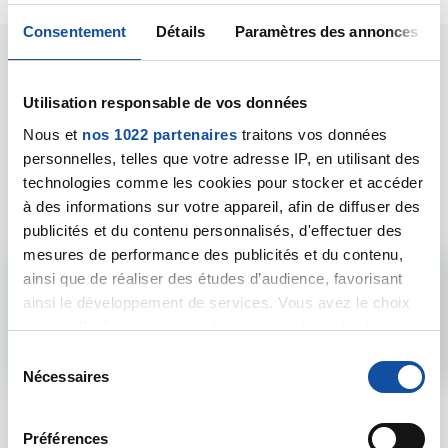
Consentement
Détails
Paramètres des annonces
Utilisation responsable de vos données
Nous et
nos 1022 partenaires
traitons vos données
Les intervenants du
personnelles, telles que votre adresse IP, en utilisant des
technologies comme les cookies pour stocker et accéder
forum
à des informations sur votre appareil, afin de diffuser des
publicités et du contenu personnalisés, d'effectuer des
mesures de performance des publicités et du contenu,
ainsi que de réaliser des études d’audience, favorisant
Admin forum
ainsi le développement de services. Vous avez le choix
quant à l'utilisation de vos données et à leurs finalités.
Voir le profil
Vous pouvez modifier ou retirer votre consentement à
S
tout moment en consultant la Déclaration relative aux
Nécessaires
é
cookies ou en cliquant sur l'icône de confidentialité.
l
e
Préférences
Si vous le permettez, nous aimerions également :