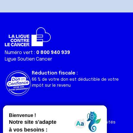
avec d'autres informations que vous leur avez fournies
ou qu'ils ont collectées lors de votre utilisation de leurs
services.
Numéro vert :
0 800 940 939
Ligue Soutien Cancer
Réduction fiscale :
66 % de votre don est déductible de votre
impôt sur le revenu
Liens utiles
Espaces
Nos actualités
Forum
Nos publications
Espace Ligue & comités
Contact
Espace chercheur