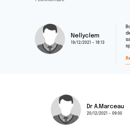
1 commentaire
B
d
Nellyclem
sa
19/12/2021 - 18:13
sp
R
Dr A.Marceau
20/12/2021 - 09:00