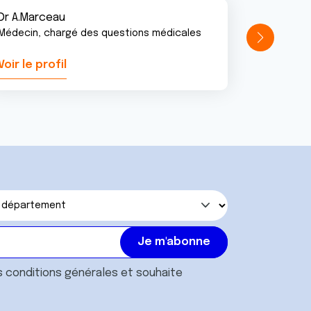
Dr A.Marceau
Médecin, chargé des questions médicales
Voir le profil
Voir le pr
s
conditions générales
et souhaite