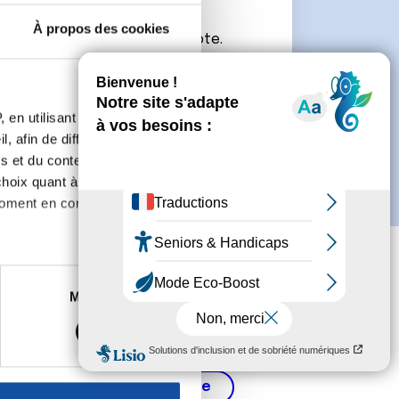
À propos des cookies
connecter ou de créer un compte.
 en utilisant des
, afin de diffuser des
s et du contenu, ainsi que de
oix quant à l'utilisation de
moment en consultant la
es à plusieurs mètres près
Marketing
s spécifiques (empreintes
, reportez-vous à la
section «
claration sur les cookies.
Cancer de la prostate