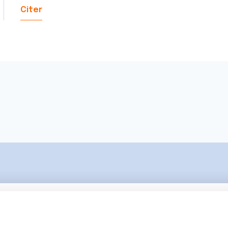
Citer
Ecrire un commentair