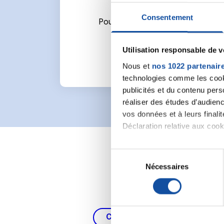
Consentement
Pour écrire un commentaire ou l
Utilisation responsable de 
Nous et
nos 1022 partenair
technologies comme les cooki
publicités et du contenu per
réaliser des études d’audienc
vos données et à leurs final
Déclaration relative aux cooki
Si vous le permettez, nous a
S
Collecter des informa
Nécessaires
é
Identifier votre appar
l
digitales).
e
Pour en savoir plus sur le tr
c
Détails »
. Vous pouvez modifi
t
Cancer du poumon, de la thy