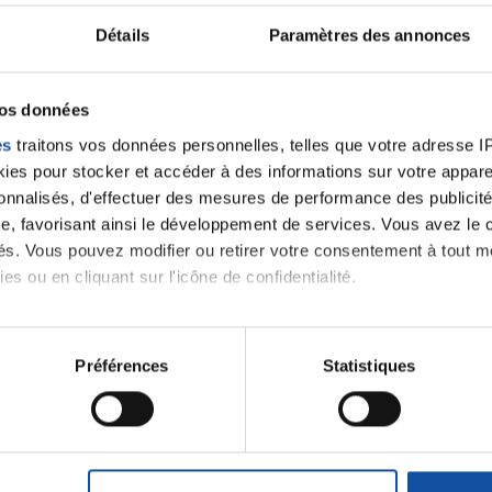
Détails
Paramètres des annonces
ancer une nouvelle discussion vous aurez besoin de vous 
vos données
Se connecter
Créer un nouveau compte
es
traitons vos données personnelles, telles que votre adresse IP,
es pour stocker et accéder à des informations sur votre appareil
sonnalisés, d'effectuer des mesures de performance des publicité
e, favorisant ainsi le développement de services. Vous avez le ch
ités. Vous pouvez modifier ou retirer votre consentement à tout 
es ou en cliquant sur l'icône de confidentialité.
imerions également :
tions sur votre localisation géographique qui peuvent être précis
Préférences
Statistiques
Thématiques
eil en l'analysant activement pour en relever les caractéristique
aitement de vos données personnelles et définir vos préférences
er ou retirer votre consentement à tout moment à partir de la dé
roïde et des voies respiratoires
Cancer du sein