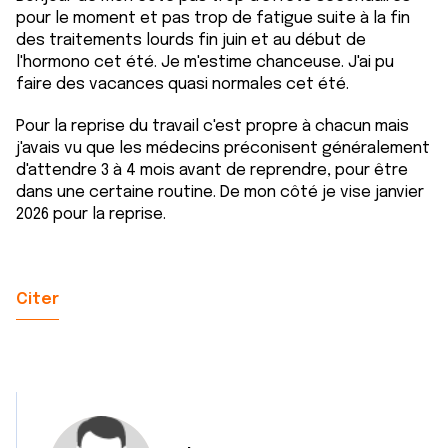
pour le moment et pas trop de fatigue suite à la fin
ou qu'ils ont collectées lors de votre utilisation de leurs
des traitements lourds fin juin et au début de
services.
l'hormono cet été. Je m'estime chanceuse. J'ai pu
faire des vacances quasi normales cet été.
Pour la reprise du travail c'est propre à chacun mais
j'avais vu que les médecins préconisent généralement
d'attendre 3 à 4 mois avant de reprendre, pour être
dans une certaine routine. De mon côté je vise janvier
2026 pour la reprise.
Citer