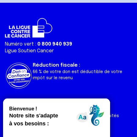
Numéro vert :
0 800 940 939
Ligue Soutien Cancer
Réduction fiscale :
66 % de votre don est déductible de votre
impôt sur le revenu
Liens utiles
Espaces
Nos actualités
Forum
Nos publications
Espace Ligue & comités
Contact
Espace chercheur
Devenir partenaire
Espace presse