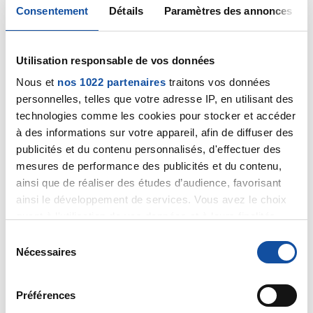
Consentement
Détails
Paramètres des annonces
personnellement car pas de neuropathies pour le
moment. Actuellement, je fais de l’accupuncture
durant les cures de chimio AC ( déjà 3 cures sur 4). Je
ne sais si cela a limiter les effets secondaires mais à
Utilisation responsable de vos données
part une fatigue et la perte des cheveux, je n’ai pas
Nous et
nos 1022 partenaires
traitons vos données
d’autres effets secondaires pour le moment. Je vais
personnelles, telles que votre adresse IP, en utilisant des
passer ensuite au Taxol qui génère ces neuropathies
technologies comme les cookies pour stocker et accéder
à priori…..
à des informations sur votre appareil, afin de diffuser des
publicités et du contenu personnalisés, d'effectuer des
bon courage
mesures de performance des publicités et du contenu,
Sabine
ainsi que de réaliser des études d’audience, favorisant
ainsi le développement de services. Vous avez le choix
Citer
quant à l'utilisation de vos données et à leurs finalités.
Vous pouvez modifier ou retirer votre consentement à
S
tout moment en consultant la Déclaration relative aux
Nécessaires
é
cookies ou en cliquant sur l'icône de confidentialité.
l
e
Préférences
Si vous le permettez, nous aimerions également :
c
Chisp