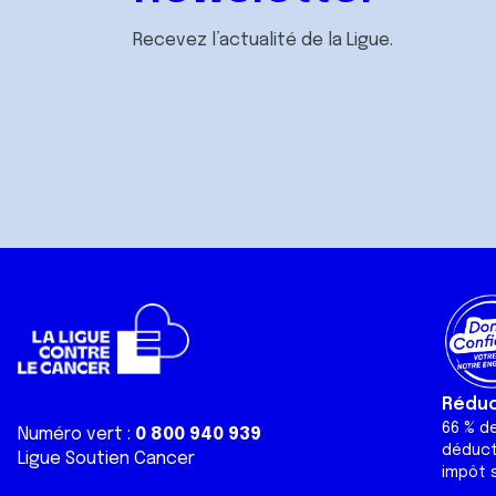
Recevez l’actualité de la Ligue.
Réduct
66 % d
Numéro vert :
0 800 940 939
déduct
Ligue Soutien Cancer
impôt s