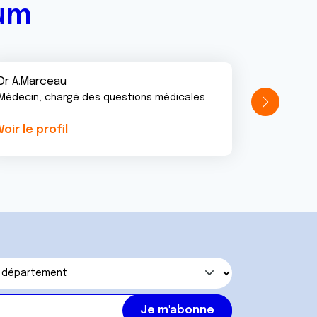
rum
Dr A.Marceau
Médecin, chargé des questions médicales
Voir le profil
Voir le pr