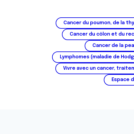
s
e
n
Cancer du poumon, de la thy
t
e
Cancer du côlon et du re
m
Cancer de la pe
e
n
Lymphomes (maladie de Hodg
t
Vivre avec un cancer, traite
Espace d