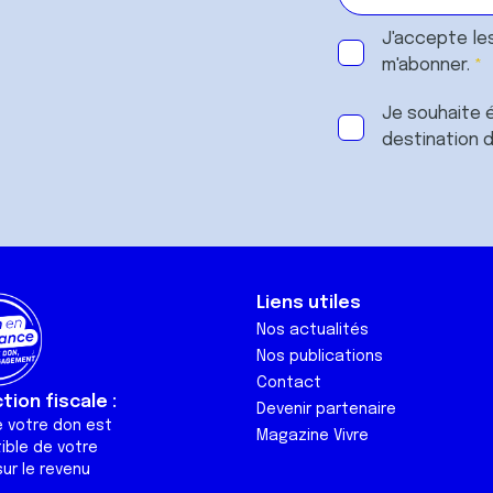
J'accepte le
m'abonner.
Je souhaite é
destination 
Liens utiles
Nos actualités
Nos publications
Contact
ion fiscale :
Devenir partenaire
e votre don est
Magazine Vivre
ible de votre
ur le revenu