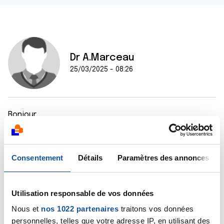
Dr A.Marceau
25/03/2025 - 08:26
Bonjour,
Je ne connais malheureusement pas de solution qui
permette au foie d'accélérer sa récupération après
Consentement
Détails
Paramètres des annonces
une chimiothérapie. Mais il faut savoir que parmi tous
les organes, le foie est sans aucun doute celui qui a
les plus fortes capacités de récupération, il est
même capable de se régénérer. Demandez néanmoins
Utilisation responsable de vos données
conseil à votre équipe soignante.
Nous et
nos 1022 partenaires
traitons vos données
personnelles, telles que votre adresse IP, en utilisant des
Cordialement