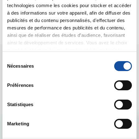
technologies comme les cookies pour stocker et accéder
Dr Marceau
à des informations sur votre appareil, afin de diffuser des
publicités et du contenu personnalisés, d'effectuer des
Citer
mesures de performance des publicités et du contenu,
ainsi que de réaliser des études d’audience, favorisant
ainsi le développement de services. Vous avez le choix
quant à l'utilisation de vos données et à leurs finalités.
Vous pouvez modifier ou retirer votre consentement à
S
tout moment en consultant la Déclaration relative aux
Nécessaires
é
cookies ou en cliquant sur l'icône de confidentialité.
l
e
Les intervenants du
Préférences
Si vous le permettez, nous aimerions également :
c
Collecter des informations sur votre localisation
forum
t
géographique qui peuvent être précises à plusieurs
i
Statistiques
mètres près
o
Identifier votre appareil en l'analysant activement
n
Marketing
Admin forum
pour en relever les caractéristiques spécifiques
d
(empreintes digitales).
u
Voir le profil