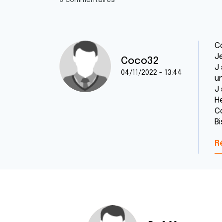
6 commentaires
C
Je
Coco32
J
04/11/2022 - 13:44
u
J 
He
C
Bi
R