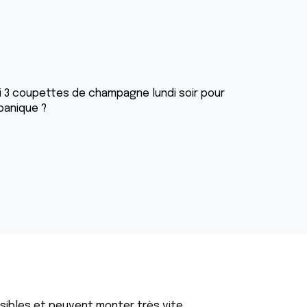
si 3 coupettes de champagne lundi soir pour
panique ?
sibles et peuvent monter très vite