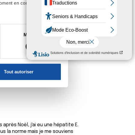
moment en consultant la
es à plusieurs mètres près
Marketing
s spécifiques (empreintes
lle restera définitivement derrière
ut te souhaiter ....
, reportez-vous à la
section «
claration sur les cookies.
Tout autoriser
nnalités relatives aux médias
on de notre site avec nos
 d'autres informations que
 après Noël, j'ai eu une hépatite E.
lus la norme mais je me souviens