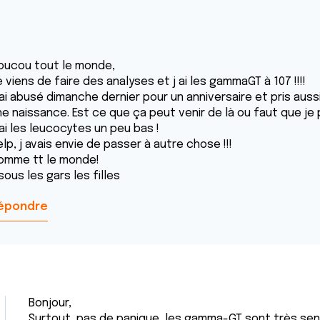
oucou tout le monde,
 viens de faire des analyses et j ai les gammaGT à 107 !!!!
 ai abusé dimanche dernier pour un anniversaire et pris aus
ne naissance. Est ce que ça peut venir de là ou faut que je 
ai les leucocytes un peu bas !
lp, j avais envie de passer à autre chose !!!
omme tt le monde!
sous les gars les filles
épondre
Bonjour,
Surtout, pas de panique, les gamma-GT sont très sen