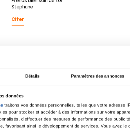
Prends bien soin de toi
Stéphane
Citer
Salut cher Normand !!
Oui ça fait un bail ! J avoue tenter de reprendre ma vie
arrivais pas trop mal mais au moindre bobo, j ai le c
Détails
Paramètres des annonces
onco ds 10 jours et forcément, la réalité me rattrape. 
nature, dieu, mon doc.... Peu importe qui mais je suis là
gros bagage derrière moi !!!
vos données
Je ne post plus (enfin sauf là), mais je viens lire po
en temps !
es
traitons vos données personnelles, telles que votre adresse IP,
Au plaisir de te lire encore et toujours
es pour stocker et accéder à des informations sur votre appareil
sonnalisés, d'effectuer des mesures de performance des publicité
Citer
e, favorisant ainsi le développement de services. Vous avez le ch