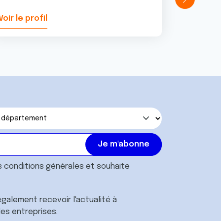
Voir le profil
Voir le pr
s
conditions générales
et souhaite
galement recevoir l'actualité à
des entreprises.