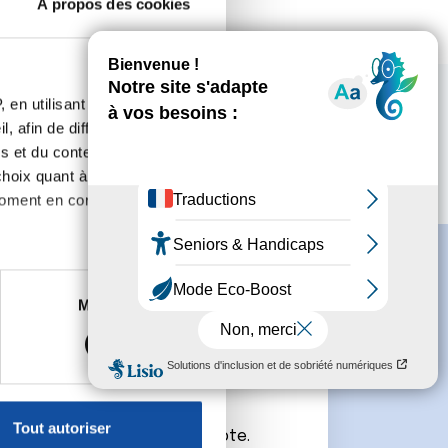
À propos des cookies
 en utilisant des
, afin de diffuser des
s et du contenu, ainsi que de
oix quant à l'utilisation de
moment en consultant la
es à plusieurs mètres près
Marketing
s spécifiques (empreintes
e
, reportez-vous à la
section «
claration sur les cookies.
Tout autoriser
connecter ou de créer un compte.
nnalités relatives aux médias