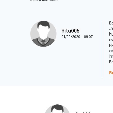
3 commentaires
Bo
J'
Rita005
hu
01/09/2020 - 09:07
av
Ri
c
l'
B
R