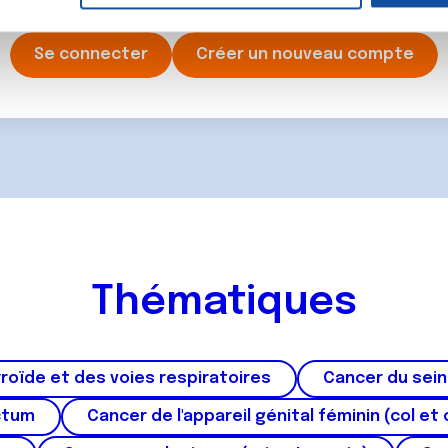
rafic. Nous partageons également des informations sur l'utilisati
, de publicité et d'analyse, qui peuvent combiner celles-ci avec
Se connecter
Créer un nouveau compte
ils ont collectées lors de votre utilisation de leurs services.
Thématiques
roïde et des voies respiratoires
Cancer du sein
ctum
Cancer de l'appareil génital féminin (col et 