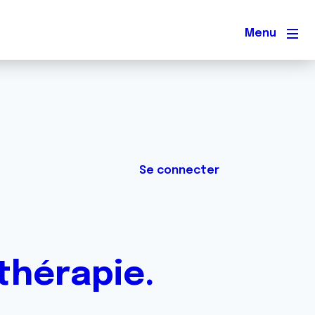
Men
Se connecter
othérapie.