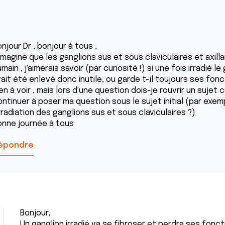
njour Dr , bonjour à tous ,
imagine que les ganglions sus et sous claviculaires et axilla
main , j'aimerais savoir (par curiosité !) si une fois irradié
ait été enlevé donc inutile, ou garde t-il toujours ses fonct
en à voir , mais lors d'une question dois-je rouvrir un sujet
ontinuer à poser ma question sous le sujet initial (par exe
irradiation des ganglions sus et sous claviculaires ?)
onne journée à tous
épondre
Bonjour,
Un ganglion irradié va se fibroser et perdra ses fonc