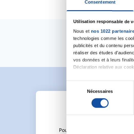
Consentement
Utilisation responsable de 
Nous et
nos 1022 partenair
technologies comme les cooki
publicités et du contenu per
réaliser des études d’audienc
vos données et à leurs final
Déclaration relative aux cooki
Si vous le permettez, nous a
S
Collecter des informa
Nécessaires
é
Identifier votre appar
l
digitales).
e
Pour en savoir plus sur le tr
c
Détails »
. Vous pouvez modifi
t
i
Pour écrire un commentaire ou l
Les cookies nous permettent d