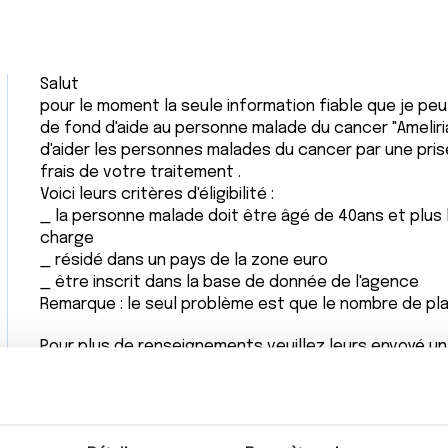
Salut
pour le moment la seule information fiable que je p
de fond d'aide au personne malade du cancer "Ameliri
d'aider les personnes malades du cancer par une pri
frais de votre traitement .
Voici leurs critères d'éligibilité :
_ la personne malade doit être âgé de 40ans et plus 
charge
_ résidé dans un pays de la zone euro
_ être inscrit dans la base de donnée de l'agence
Remarque : le seul problème est que le nombre de pla
Pour plus de renseignements veuillez leurs envoyé u
248 180 ou bien les appeler directement pour un ren
Citer