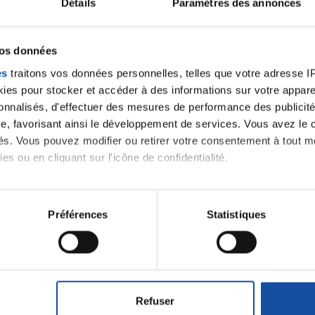
Détails
Paramètres des annonces
vos données
es
traitons vos données personnelles, telles que votre adresse IP,
es pour stocker et accéder à des informations sur votre appareil
sonnalisés, d'effectuer des mesures de performance des publicité
e, favorisant ainsi le développement de services. Vous avez le ch
ités. Vous pouvez modifier ou retirer votre consentement à tout 
es ou en cliquant sur l'icône de confidentialité.
imerions également :
tions sur votre localisation géographique qui peuvent être précis
Préférences
Statistiques
eil en l'analysant activement pour en relever les caractéristique
Ecrire un commentair
aitement de vos données personnelles et définir vos préférences
er ou retirer votre consentement à tout moment à partir de la dé
Refuser
ancer une nouvelle discussion vous aurez besoin de vous 
e personnaliser le contenu et les annonces, d'offrir des fonctio