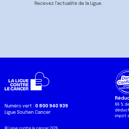
Recevez l’actualité de la Ligue.
Réduct
66 % d
Numéro vert :
0 800 940 939
déduct
Ligue Soutien Cancer
impôt s
© Ligue contre le cancer 2026