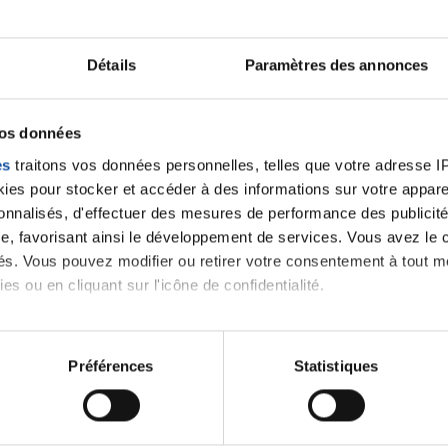
Ecrire un commentair
Détails
Paramètres des annonces
ancer une nouvelle discussion vous aurez besoin de vous 
vos données
es
traitons vos données personnelles, telles que votre adresse IP,
Se connecter
Créer un nouveau compte
es pour stocker et accéder à des informations sur votre appareil
sonnalisés, d'effectuer des mesures de performance des publicité
e, favorisant ainsi le développement de services. Vous avez le ch
ités. Vous pouvez modifier ou retirer votre consentement à tout 
es ou en cliquant sur l'icône de confidentialité.
imerions également :
tions sur votre localisation géographique qui peuvent être précis
Préférences
Statistiques
eil en l'analysant activement pour en relever les caractéristique
Thématiques
aitement de vos données personnelles et définir vos préférences