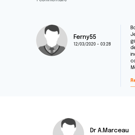
1 commentaire
Bo
J
Ferny55
ga
12/03/2020 - 03:28
d
in
c
M
R
Dr A.Marceau