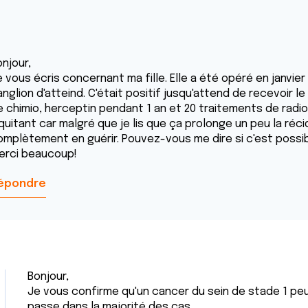
njour,
e vous écris concernant ma fille. Elle a été opéré en janvie
nglion d'atteind. C'était positif jusqu'attend de recevoir l
e chimio, herceptin pendant 1 an et 20 traitements de radio
quitant car malgré que je lis que ça prolonge un peu la récid
omplètement en guérir. Pouvez-vous me dire si c'est possi
erci beaucoup!
épondre
Bonjour,
Je vous confirme qu'un cancer du sein de stade 1 peu
passe dans la majorité des cas.