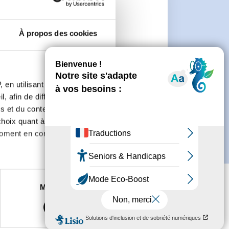
e
À propos des cookies
connecter ou de créer un compte.
 en utilisant des
, afin de diffuser des
s et du contenu, ainsi que de
oix quant à l'utilisation de
moment en consultant la
es à plusieurs mètres près
Marketing
s spécifiques (empreintes
, reportez-vous à la
section «