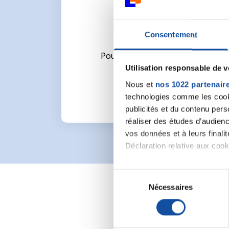
Consentement
Pour écrire un commentaire ou l
Utilisation responsable de 
Nous et
nos 1022 partenair
technologies comme les cooki
publicités et du contenu per
réaliser des études d’audienc
vos données et à leurs final
Déclaration relative aux cooki
Si vous le permettez, nous a
S
Collecter des informa
Nécessaires
é
Identifier votre appar
l
digitales).
e
Pour en savoir plus sur le tr
c