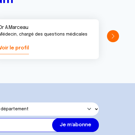
Dr A.Marceau
Médecin, chargé des questions médicales
Voir le profil
Voir le pr