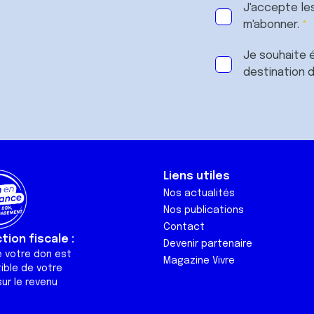
J'accepte le
m'abonner.
Je souhaite é
destination 
Liens utiles
Nos actualités
Nos publications
Contact
ion fiscale :
Devenir partenaire
e votre don est
Magazine Vivre
ible de votre
ur le revenu