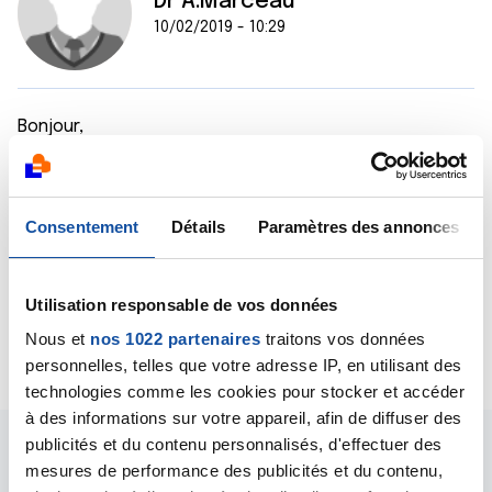
Dr A.Marceau
10/02/2019 - 10:29
Bonjour,
Je ne peux pas vous faire une réponse personnalisée,
n'étant pas votre médecin et n'ayant donc pas accès
à l'ensemble des éléments de votre dossier médical.
Mais dans l'absolu, et sur la base des éléments que
Consentement
Détails
Paramètres des annonces
vous transmettez, oui, la guérison reste possible.
Bien cordialement
Dr A.Marceau
Utilisation responsable de vos données
Nous et
nos 1022 partenaires
traitons vos données
Citer
personnelles, telles que votre adresse IP, en utilisant des
technologies comme les cookies pour stocker et accéder
à des informations sur votre appareil, afin de diffuser des
publicités et du contenu personnalisés, d'effectuer des
mesures de performance des publicités et du contenu,