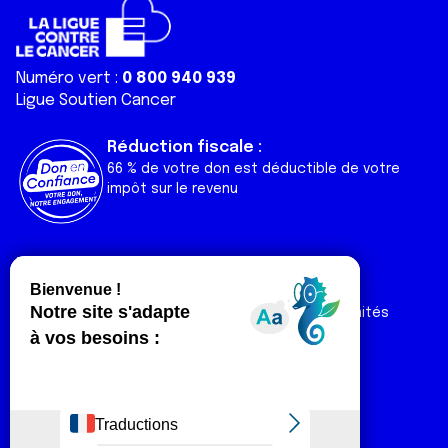
Numéro vert :
0 800 940 939
Ligue Soutien Cancer
Réduction fiscale :
66 % de votre don est déductible de votre
impôt sur le revenu
Liens utiles
Espaces
Nos actualités
Forum
Nos publications
Espace Ligue & comités
Contact
Espace chercheur
Devenir partenaire
Espace presse
Magazine Vivre
Intranet
Réseaux sociaux