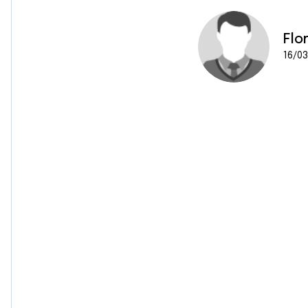
e
n
t
Flo
e
16/03
m
e
n
t