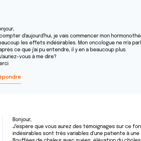
njour,
 compter d'aujourd'hui, je vais commencer mon hormonothér
eaucoup les effets indésirables. Mon oncologue ne m'a par
après ce que j'ai pu entendre, il y en a beaucoup plus.
u'auriez-vous à me dire?
erci
épondre
Bonjour,
J'espère que vous aurez des témoignages sur ce for
indésirables sont très variables d'une patiente à une 
Bouffées de chaleur avec suées, élévation du choles