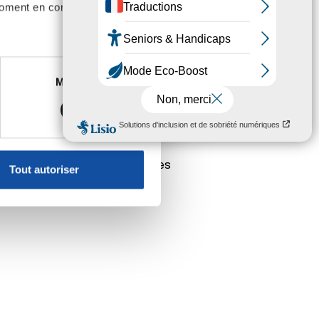
moment en consultant la
n même temps, on pourra se
isou.
es à plusieurs mètres près
Marketing
s spécifiques (empreintes
, reportez-vous à la
section «
claration sur les cookies.
poids? Rétention d’Eau,
erciii de votre retour les filles
Tout autoriser
nnalités relatives aux médias
on de notre site avec nos
 d'autres informations que