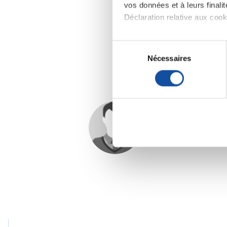
vos données et à leurs final
Déclaration relative aux cooki
Si vous le permettez, nous a
S
Collecter des informa
Nécessaires
é
Identifier votre appar
l
digitales).
e
Pour en savoir plus sur le tr
c
Détails »
. Vous pouvez modifi
t
i
petit poucet
Les cookies nous permettent d
o
16/03/2020 - 00:11
sociaux et d'analyser notre t
n
partenaires de médias sociaux
d
vous leur avez fournies ou qu'
u
c
o
n
s