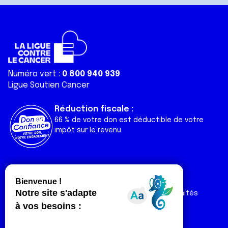
Numéro vert :
0 800 940 939
Ligue Soutien Cancer
Réduction fiscale :
66 % de votre don est déductible de votre
impôt sur le revenu
Liens utiles
Espaces
Nos actualités
Forum
Nos publications
Espace Ligue & comités
Contact
Espace chercheur
Devenir partenaire
Espace presse