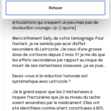
hormono dependants et cela permet de longues
s
votre consentement à tout moment à partir de la
annees de survie parfois des decenies quand ca
e
déclaration sur les cookies.
Refuser
marche. Pour ma recidive on m a mise sous
n
letrozole pas trop d effets secondaires...les
t
Les cookies nous permettent de personnaliser le contenu
articulations qui craquent un peu mais pas de
e
et les annonces, d'offrir des fonctionnalités relatives aux
douleur.Bon courage</p>[/quote]
m
médias sociaux et d'analyser notre trafic. Nous
e
partageons également des informations sur l'utilisation de
Merci infiniment Sally, de votre témoignage. Pour
n
notre site avec nos partenaires de médias sociaux, de
l'instant, je ne semble pas avoir d'effet
t
publicité et d'analyse, qui peuvent combiner celles-ci
secondaire du Letrozole. J'ai ceux d'une grosse
avec d'autres informations que vous leur avez fournies
dose de cortisone depuis 2 mois. Et je me dis que
les effets secondaires par rapport au risque de
ou qu'ils ont collectées lors de votre utilisation de leurs
mourir de ses métastases osseuses, ça se joue...
services.
Savez-vous si la réduction tumorale est
systématique avec Letrozole ?
J'ai le grand espoir que les 2 métastases à
risques fracturaires que j'ai au niveau du rachis
soient amoindries par le médicament. Elles ont
ete identifiées comme étant constituées à 80%