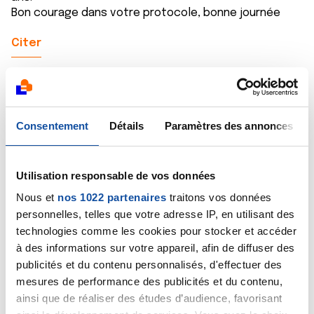
Bon courage dans votre protocole, bonne journée
Citer
Consentement
Détails
Paramètres des annonces
Madé
28/02/2021 - 10:32
Utilisation responsable de vos données
Nous et
nos 1022 partenaires
traitons vos données
personnelles, telles que votre adresse IP, en utilisant des
Bonjour,
technologies comme les cookies pour stocker et accéder
J'en suis à 3 ans d'hormonothérapie et je dois dire que
à des informations sur votre appareil, afin de diffuser des
tout se passe bien... j'ai parfois quelques légères
publicités et du contenu personnalisés, d'effectuer des
douleurs dans les articulations mais qui ne demandent
mesures de performance des publicités et du contenu,
même pas la prise d'un analgésique. Je marche
ainsi que de réaliser des études d’audience, favorisant
beaucoup et cela fait du bien... les choix sont