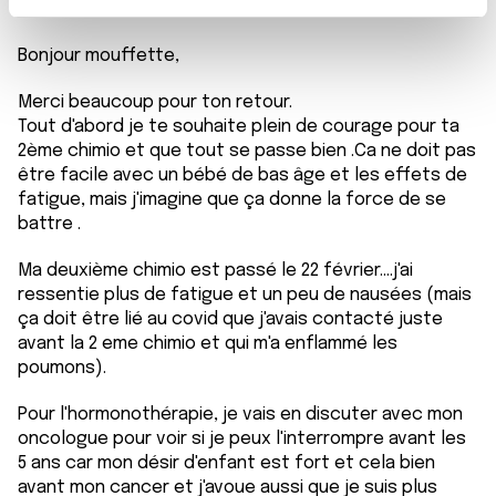
t
Les cookies nous permettent de personnaliser le contenu
e
et les annonces, d'offrir des fonctionnalités relatives aux
Bonjour mouffette,
m
médias sociaux et d'analyser notre trafic. Nous
e
partageons également des informations sur l'utilisation de
Merci beaucoup pour ton retour.
n
notre site avec nos partenaires de médias sociaux, de
Tout d'abord je te souhaite plein de courage pour ta
t
2ème chimio et que tout se passe bien .Ca ne doit pas
publicité et d'analyse, qui peuvent combiner celles-ci
être facile avec un bébé de bas âge et les effets de
avec d'autres informations que vous leur avez fournies
fatigue, mais j'imagine que ça donne la force de se
ou qu'ils ont collectées lors de votre utilisation de leurs
battre .
services.
Ma deuxième chimio est passé le 22 février....j'ai
ressentie plus de fatigue et un peu de nausées (mais
ça doit être lié au covid que j'avais contacté juste
avant la 2 eme chimio et qui m'a enflammé les
poumons).
Pour l'hormonothérapie, je vais en discuter avec mon
oncologue pour voir si je peux l'interrompre avant les
5 ans car mon désir d'enfant est fort et cela bien
avant mon cancer et j'avoue aussi que je suis plus