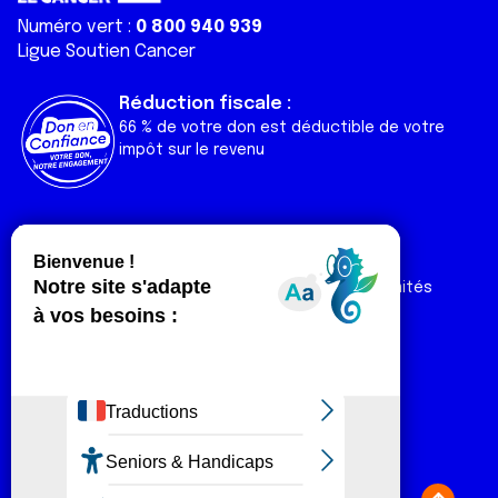
Numéro vert :
0 800 940 939
Ligue Soutien Cancer
Réduction fiscale :
66 % de votre don est déductible de votre
impôt sur le revenu
Liens utiles
Espaces
Nos actualités
Forum
Nos publications
Espace Ligue & comités
Contact
Espace chercheur
Devenir partenaire
Espace presse
Magazine Vivre
Intranet
Réseaux sociaux