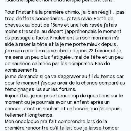
radiothérapie et hormonothérapie pendant 5ans .
Pour l'instant à la première chimio, j'ai bien réagit ....pas
trop d'effets secondaires... j'étais ravie. Perte de
cheveux au bout de 15ans et une fois rasée j'etais
moins stressée. au départ j'appréhendais le moment
du passage à l'acte. Finalement un soir mon mari m'a
aidé à raser la tête et la je me porte mieux depuis .
j'en suis a ma deuxième chimio depuis 22 février et je
me sens un peu plus fatiguée ...mal de tête et un peu
de nausées calmées par les comprimés. Pas de
vomissements.
je me demande si ça va s'aggraver au fil du temps car
pour le moment j'avoue avoir de la chance comparé au
témoignages lus sur les forums.
Aujourd'hui, je me pose beaucoup de questions sur le
moment ou je pourrais avoir un enfant après un
cancer....c'est un souhait et un besoin que j'ai depuis
tellement longtemps.
Mon oncologue m'a fait comprendre lors de la
première rencontre qu'il fallait que je laisse tomber