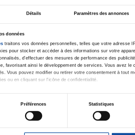
Ecrire un commentair
Détails
Paramètres des annonces
ancer une nouvelle discussion vous aurez besoin de vous 
vos données
Se connecter
Créer un nouveau compte
es
traitons vos données personnelles, telles que votre adresse IP,
es pour stocker et accéder à des informations sur votre appareil
sonnalisés, d'effectuer des mesures de performance des publicité
e, favorisant ainsi le développement de services. Vous avez le ch
ités. Vous pouvez modifier ou retirer votre consentement à tout 
es ou en cliquant sur l'icône de confidentialité.
imerions également :
tions sur votre localisation géographique qui peuvent être précis
Préférences
Statistiques
eil en l'analysant activement pour en relever les caractéristique
Thématiques
aitement de vos données personnelles et définir vos préférences
er ou retirer votre consentement à tout moment à partir de la dé