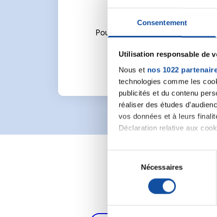
Consentement
Pour écrire un commentaire ou l
Utilisation responsable de 
Nous et
nos 1022 partenair
technologies comme les cooki
publicités et du contenu per
réaliser des études d’audienc
vos données et à leurs final
Déclaration relative aux cooki
Si vous le permettez, nous a
S
Collecter des informa
Nécessaires
é
Identifier votre appar
l
digitales).
e
Pour en savoir plus sur le tr
c
Détails »
. Vous pouvez modifi
t