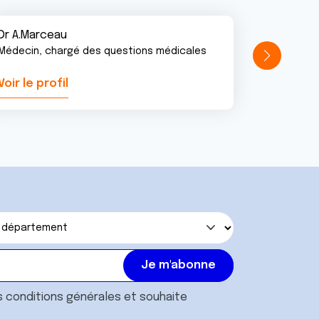
Dr A.Marceau
Médecin, chargé des questions médicales
Voir le profil
Voir le pr
s
conditions générales
et souhaite