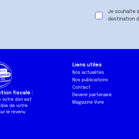
Je souhaite é
destination 
Liens utiles
Nos actualités
Nos publications
Contact
ion fiscale :
Devenir partenaire
e votre don est
Magazine Vivre
ible de votre
ur le revenu