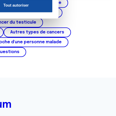
Cancer de la prostate
Tout autoriser
nnalités relatives aux médias
corps de l'utérus, ovaires)
on de notre site avec nos
cer du testicule
 d'autres informations que
Autres types de cancers
roche d'une personne malade
questions
rum