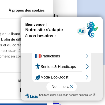
e
À propos des cookies
connecter ou de créer un compte.
 en utilisant des
, afin de diffuser des
s et du contenu, ainsi que de
oix quant à l'utilisation de
moment en consultant la
es à plusieurs mètres près
Marketing
s spécifiques (empreintes
, reportez-vous à la
section «
claration sur les cookies.