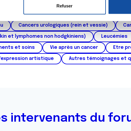
roïde et des voies respiratoires
Cancer du sein
Refuser
e personnaliser le contenu et les annonces, d'offrir des fonctio
ctum
Cancer de l'appareil génital féminin (col et 
rafic. Nous partageons également des informations sur l'utilisati
au
Cancers urologiques (rein et vessie)
Can
, de publicité et d'analyse, qui peuvent combiner celles-ci avec
ils ont collectées lors de votre utilisation de leurs services.
kin et lymphomes non hodgkiniens)
Leucémies
ments et soins
Vie après un cancer
Etre p
'expression artistique
Autres témoignages et 
s intervenants du fo