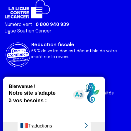
Numéro vert :
0 800 940 939
Ligue Soutien Cancer
Réduction fiscale :
66 % de votre don est déductible de votre
impôt sur le revenu
Liens utiles
Espaces
Nos actualités
Forum
Nos publications
Espace Ligue & comités
Contact
Espace chercheur
Devenir partenaire
Espace presse
Magazine Vivre
Intranet
Réseaux sociaux