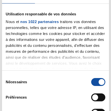
Mince,mauvaise surprise avec le résultat de ce
scanner,après un nodule peut être tout a fait bénin
Utilisation responsable de vos données
et ne relever que d'une simple surveillance,cette
Nous et
nos 1022 partenaires
traitons vos données
biopsie le dira justement,je vais dans le sens de
personnelles, telles que votre adresse IP, en utilisant des
béné,pas d'inquiétude a avoir pour celle-ci.
technologies comme les cookies pour stocker et accéder
à des informations sur votre appareil, afin de diffuser des
Bonne soirée a tous.
publicités et du contenu personnalisés, d'effectuer des
Citer
mesures de performance des publicités et du contenu,
ainsi que de réaliser des études d’audience, favorisant
ainsi le développement de services. Vous avez le choix
quant à l'utilisation de vos données et à leurs finalités.
Vous pouvez modifier ou retirer votre consentement à
S
tout moment en consultant la Déclaration relative aux
Nécessaires
é
Cath 69
cookies ou en cliquant sur l'icône de confidentialité.
l
16/11/2022 - 20:32
e
Préférences
Si vous le permettez, nous aimerions également :
c
Collecter des informations sur votre localisation
t