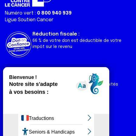
Numéro vert :
0 800 940 939
Ligue Soutien Cancer
Réduction fiscale :
66 % de votre don est déductible de votre
impôt sur le revenu
Liens utiles
Espaces
Nos actualités
Forum
Nos publications
Espace Ligue & comités
Contact
Espace chercheur
Devenir partenaire
Espace presse
Magazine Vivre
Intranet
Réseaux sociaux