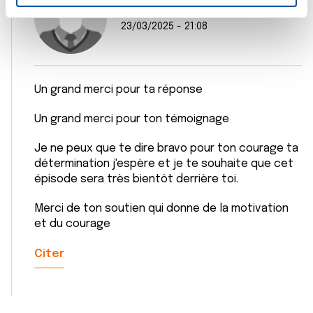
n
jojoma
t
Les cookies nous permettent de personnaliser le contenu
23/03/2025 - 21:08
e
et les annonces, d'offrir des fonctionnalités relatives aux
m
médias sociaux et d'analyser notre trafic. Nous
e
partageons également des informations sur l'utilisation de
n
notre site avec nos partenaires de médias sociaux, de
Un grand merci pour ta réponse
t
publicité et d'analyse, qui peuvent combiner celles-ci
avec d'autres informations que vous leur avez fournies
Un grand merci pour ton témoignage
ou qu'ils ont collectées lors de votre utilisation de leurs
Je ne peux que te dire bravo pour ton courage ta
services.
détermination j'espère et je te souhaite que cet
épisode sera très bientôt derrière toi.
Merci de ton soutien qui donne de la motivation
et du courage
Citer