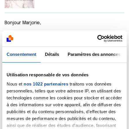
Bonjour Marjorie,
L'attente des résultats est une vraie torture on se
fait tous les scénarios possibles et les jours sont
lonnnngs.
Consentement
Détails
Paramètres des annonces
J'ai 33 ans et j'ai un cancer du sein agressif. Agressif
car quand on est jeune les cellules se reproduisent
vite. Mais ça ne veut en aucun cas dire que c'est
Utilisation responsable de vos données
incurable ou que l'on est condamnée. Les recherches
Nous et
nos 1022 partenaires
traitons vos données
ont bien avancé et les traitements sont efficaces.
personnelles, telles que votre adresse IP, en utilisant des
J'en suis a la fin de ma chimio, et vraiment ça a été je
technologies comme les cookies pour stocker et accéder
m'attendais a bien pire. J'ai un enfant de 4 ans et pas
à des informations sur votre appareil, afin de diffuser des
d'aide familiale mis à part mon mari, eh bien ça a été,
publicités et du contenu personnalisés, d'effectuer des
j'ai continué mon quotidien quasi normalement.
mesures de performance des publicités et du contenu,
ainsi que de réaliser des études d’audience, favorisant
Pendant l'attente de mes résultats, j'ai cherché