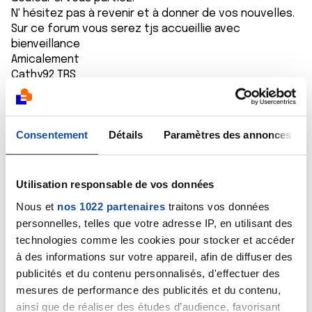
N' hésitez pas à revenir et à donner de vos nouvelles.
Sur ce forum vous serez tjs accueillie avec
bienveillance
Amicalement
Cathy92 TRS
Citer
Consentement
Détails
Paramètres des annonces
Utilisation responsable de vos données
Rl
Nous et
nos 1022 partenaires
traitons vos données
02/10/2020 - 22:02
personnelles, telles que votre adresse IP, en utilisant des
technologies comme les cookies pour stocker et accéder
à des informations sur votre appareil, afin de diffuser des
publicités et du contenu personnalisés, d'effectuer des
Je pense que c est normal après 16 mois de
mesures de performance des publicités et du contenu,
traitement de craquer, mais c est le but à atteindre
ainsi que de réaliser des études d’audience, favorisant