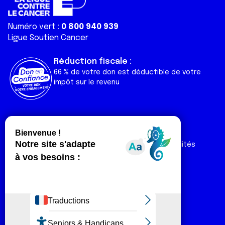
Numéro vert :
0 800 940 939
Ligue Soutien Cancer
Réduction fiscale :
66 % de votre don est déductible de votre
impôt sur le revenu
Liens utiles
Espaces
Nos actualités
Forum
Nos publications
Espace Ligue & comités
Contact
Espace chercheur
Devenir partenaire
Espace presse
Magazine Vivre
Intranet
Réseaux sociaux