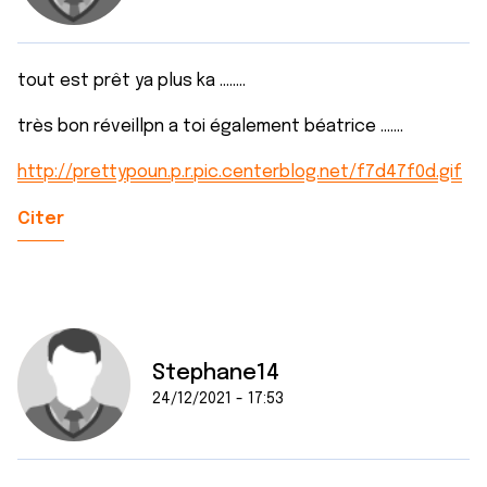
tout est prêt ya plus ka ........
très bon réveillpn a toi également béatrice .......
http://prettypoun.p.r.pic.centerblog.net/f7d47f0d.gif
Citer
Stephane14
24/12/2021 - 17:53