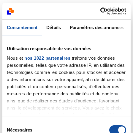
Consentement
Détails
Paramètres des annonces
Tarente
24/12/2021 - 21:25
Utilisation responsable de vos données
Nous et
nos 1022 partenaires
traitons vos données
personnelles, telles que votre adresse IP, en utilisant des
technologies comme les cookies pour stocker et accéder
Bonne fêtes à vous tous.. Pleins de joie pour cette
à des informations sur votre appareil, afin de diffuser des
soirée, qu'elle soit bonne pour vous tous.. Bises.
publicités et du contenu personnalisés, d'effectuer des
https://media.tenor.com/images/80f5c42eecd46542b
544c0360f799d43/tenor.g…
mesures de performance des publicités et du contenu,
ainsi que de réaliser des études d’audience, favorisant
Citer
ainsi le développement de services. Vous avez le choix
quant à l'utilisation de vos données et à leurs finalités.
Vous pouvez modifier ou retirer votre consentement à
S
tout moment en consultant la Déclaration relative aux
Nécessaires
é