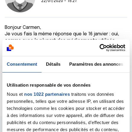
22/01/2020 - 15:27
Bonjour Carmen,
Je vous fais la même réponse que le 16 janvier : oui,
comme avec la plupart des médicaments utilisés
contre les cancers, il peut y avoir des effets
indésirables sous trastuzumab emtansine (Kadcyla), y
compris une perte de cheveux. Mais ses effets
Consentement
Détails
Paramètres des annonces
indésirables ne sont pas systématiques et sont
d'intensité variable d'une patiente à une autre.
Bien cordialement
Utilisation responsable de vos données
Dr A.Marceau
Nous et
nos 1022 partenaires
traitons vos données
Citer
personnelles, telles que votre adresse IP, en utilisant des
technologies comme les cookies pour stocker et accéder
à des informations sur votre appareil, afin de diffuser des
publicités et du contenu personnalisés, d'effectuer des
mesures de performance des publicités et du contenu,