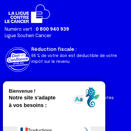
Numéro vert :
0 800 940 939
Ligue Soutien Cancer
Réduction fiscale :
66 % de votre don est déductible de votre
impôt sur le revenu
Liens utiles
Espaces
Nos actualités
Forum
Nos publications
Espace Ligue & comités
Contact
Espace chercheur
Devenir partenaire
Espace presse
Magazine Vivre
Intranet