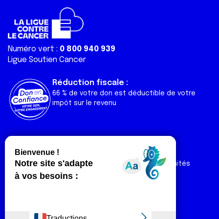
Numéro vert :
0 800 940 939
Ligue Soutien Cancer
Réduction fiscale :
66 % de votre don est déductible de votre
impôt sur le revenu
Liens utiles
Espaces
Nos actualités
Forum
Nos publications
Espace Ligue & comités
Contact
Espace chercheur
Devenir partenaire
Espace presse
Magazine Vivre
Intranet