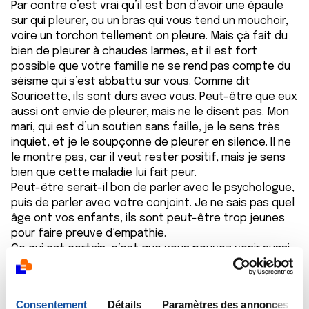
Par contre c’est vrai qu’il est bon d’avoir une épaule
sur qui pleurer, ou un bras qui vous tend un mouchoir,
voire un torchon tellement on pleure. Mais çà fait du
bien de pleurer à chaudes larmes, et il est fort
possible que votre famille ne se rend pas compte du
séisme qui s’est abbattu sur vous. Comme dit
Souricette, ils sont durs avec vous. Peut-être que eux
aussi ont envie de pleurer, mais ne le disent pas. Mon
mari, qui est d’un soutien sans faille, je le sens très
inquiet, et je le soupçonne de pleurer en silence. Il ne
le montre pas, car il veut rester positif, mais je sens
bien que cette maladie lui fait peur.
Peut-être serait-il bon de parler avec le psychologue,
puis de parler avec votre conjoint. Je ne sais pas quel
âge ont vos enfants, ils sont peut-être trop jeunes
pour faire preuve d’empathie.
Ce qui est certain, c’est que vous pouvez venir aussi
souvent que vous le souhaitez sur ce forum , les
membres sont d’un grand soutien,.
On fait souvent preuve de légèreté, on dit des
Consentement
Détails
Paramètres des annonces