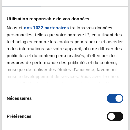
bétises, on parle souvent de bouffe et çà fait un bien
fou.
Si vous souffrez de solitude, j’organise les 29 et 30
Utilisation responsable de vos données
avril, la fiesta des K, à côté de Nantes, et vous êtes
cordialement invitée. Je peux héberger.
Nous et
nos 1022 partenaires
traitons vos données
Ce sera un WE de fête, on il est prévu de beaucoup
personnelles, telles que votre adresse IP, en utilisant des
rigoler.
technologies comme les cookies pour stocker et accéder
Revenez nous raconter vos états d’âme, nous nous
à des informations sur votre appareil, afin de diffuser des
ferons un plaisir d’y répondre.
publicités et du contenu personnalisés, d'effectuer des
À très bientôt
mesures de performance des publicités et du contenu,
Isa
ainsi que de réaliser des études d’audience, favorisant
Citer
ainsi le développement de services. Vous avez le choix
quant à l'utilisation de vos données et à leurs finalités.
Vous pouvez modifier ou retirer votre consentement à
S
tout moment en consultant la Déclaration relative aux
Nécessaires
é
cookies ou en cliquant sur l'icône de confidentialité.
l
e
Préférences
rob
Si vous le permettez, nous aimerions également :
c
18/03/2023 - 20:56
Collecter des informations sur votre localisation
t