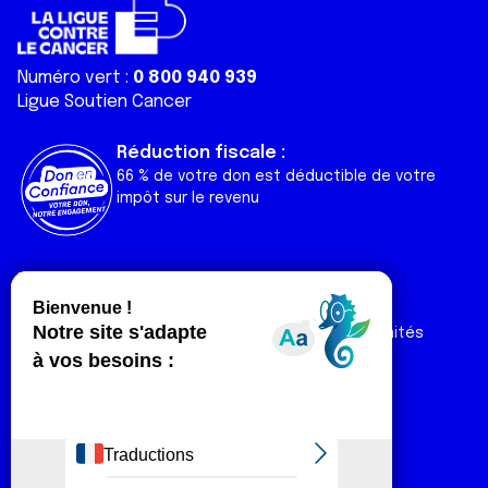
Numéro vert :
0 800 940 939
Ligue Soutien Cancer
Réduction fiscale :
66 % de votre don est déductible de votre
impôt sur le revenu
Liens utiles
Espaces
Nos actualités
Forum
Nos publications
Espace Ligue & comités
Contact
Espace chercheur
Devenir partenaire
Espace presse
Magazine Vivre
Intranet
Réseaux sociaux