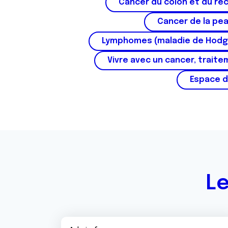
Cancer du côlon et du re
n
t
Cancer de la pe
e
Lymphomes (maladie de Hodg
m
e
Vivre avec un cancer, traite
n
t
Espace d
Le