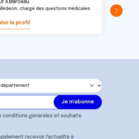
Dr A.Marceau
Médecin, chargé des questions médicales
Voir le profil
Voir le pr
s
conditions générales
et souhaite
galement recevoir l'actualité à