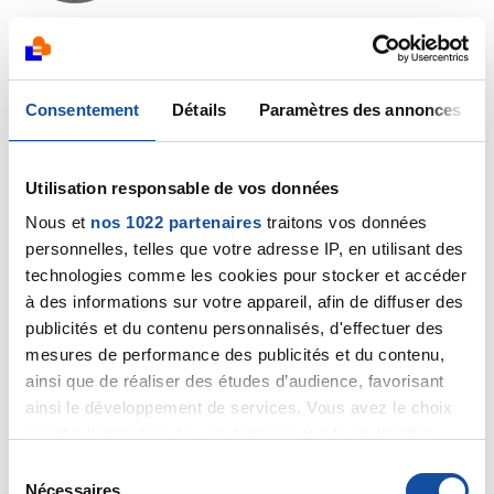
Bonjour,
Seul les résultats de la biopsie pourra vous dire de
Consentement
Détails
Paramètres des annonces
quoi il s'agit
La biopsie n'est pas douloureuse et vous avez en
general les résultats sous une semaine.
Utilisation responsable de vos données
Nous et
nos 1022 partenaires
traitons vos données
Bon courage à vous
personnelles, telles que votre adresse IP, en utilisant des
Citer
technologies comme les cookies pour stocker et accéder
à des informations sur votre appareil, afin de diffuser des
publicités et du contenu personnalisés, d'effectuer des
mesures de performance des publicités et du contenu,
ainsi que de réaliser des études d’audience, favorisant
ainsi le développement de services. Vous avez le choix
EniraK
quant à l'utilisation de vos données et à leurs finalités.
17/08/2020 - 18:57
Vous pouvez modifier ou retirer votre consentement à
S
tout moment en consultant la Déclaration relative aux
Nécessaires