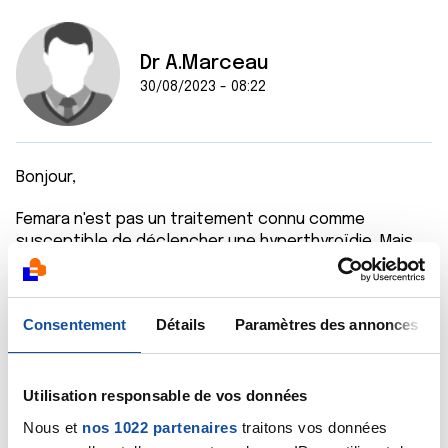
Dr A.Marceau
30/08/2023 - 08:22
Bonjour,
Femara n'est pas un traitement connu comme
susceptible de déclencher une hyperthyroïdie. Mais
chez les femmes prenant un traitement hormonal
substitutif afin d'atténuer leurs symptômes de la
ménopause, on a observé que ce traitement pouvait
Consentement
Détails
Paramètres des annonces
influencer le besoin en hormones thyroïdiennes,
démontrant ainsi qu'il pouvait y avoir un lien entre
hormonothérapie et production d'hormones
thyroïdiennes. Sans doute avez-vous une
Utilisation responsable de vos données
susceptibilité particulière à l'hyperthyroïdie,
Nous et
nos 1022 partenaires
traitons vos données
expliquant ces poussées d'hyperthyroïdie observées