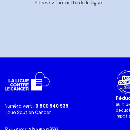
Recevez l’actualité de la Ligue.
Réduct
66 % d
Numéro vert :
0 800 940 939
déduct
Ligue Soutien Cancer
impôt s
© Ligue contre le cancer 2026