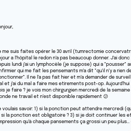
onjour,
e me suis faites opérer le 30 avril (tumrectomie concervatr
jour a l'hôpital le redon n'a pas beaucoup donner. J'ai donc
puis lundi j'ai un lymphocèle (je suppose) qui a "pousser" a
infirmier qui me fait les pensemants m'a dit "qu'il n'y a rien d
nctionner". Il ne l'a pas fait hier et m'a demander de surveill
l et j'ai du mal a faire mes etirements post-op. Aujourd'hui
is je faire ? je vois mon chirgurgien mercredi de la semaine
onde ne travail et n'est disponible rapidement 😕
 voulais savoir: 1) si la ponction peut attendre mercredi (q
 si la ponction est obligatoire ? 3) si je doit continuer les e
'impression qu'à chaque pansements ça grossi un peu plus...