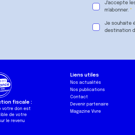
J'accepte le
m'abonner.
Je souhaite é
destination 
Liens utiles
Nos actualités
Nos publications
Contact
ion fiscale :
Devenir partenaire
e votre don est
Magazine Vivre
ible de votre
ur le revenu