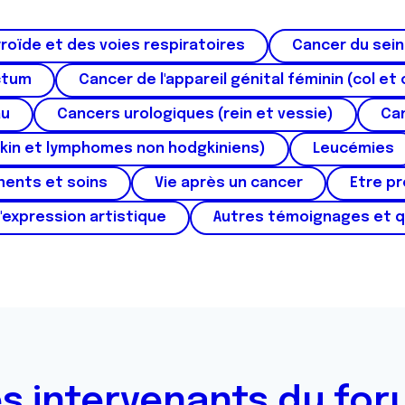
roïde et des voies respiratoires
Cancer du sein
ctum
Cancer de l'appareil génital féminin (col et 
au
Cancers urologiques (rein et vessie)
Can
kin et lymphomes non hodgkiniens)
Leucémies
ments et soins
Vie après un cancer
Etre p
'expression artistique
Autres témoignages et 
s intervenants du fo