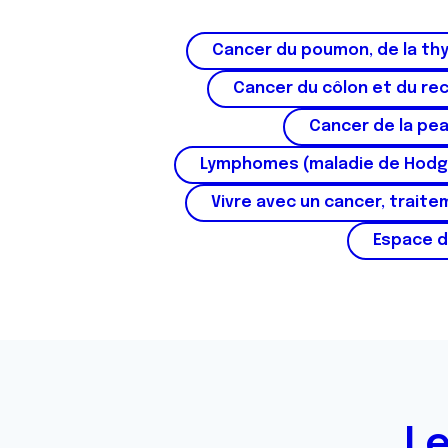
s
e
Cancer du poumon, de la thy
n
t
Cancer du côlon et du re
e
m
Cancer de la pe
e
Lymphomes (maladie de Hodg
n
t
Vivre avec un cancer, traite
Espace d
Le