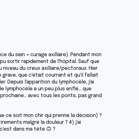
ice du sein + curage axillaire). Pendant mon
 pu sortir rapidement de l'hôpital. Sauf que
u niveau du creux axillaire/pectoraux. Hier
e grave, que c'était courrant et qu'il fallait
er. Depuis l'apparition du lymphocèle, j'ai
 le lymphocèle a un peu plus enflé... que
 prochaine... avec tous les ponts, pas grand
ue ce soit mon chir qui prenne la décision) ?
tirements malgré la douleur ? 4) j'ai
 c'est dans ma tête 🙃 ?