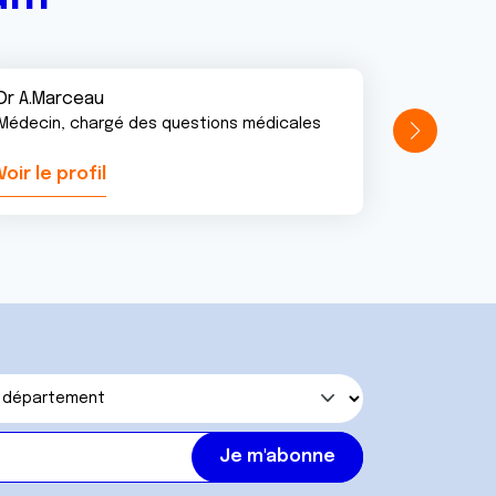
Dr A.Marceau
Médecin, chargé des questions médicales
Voir le profil
Voir le pr