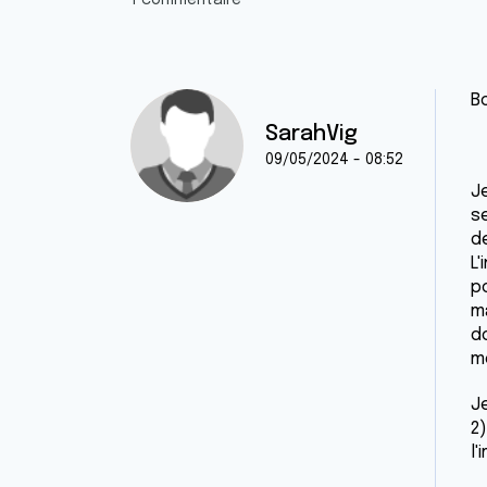
1 commentaire
B
SarahVig
09/05/2024 - 08:52
J
se
de
L'
po
ma
do
m
Je
2)
l