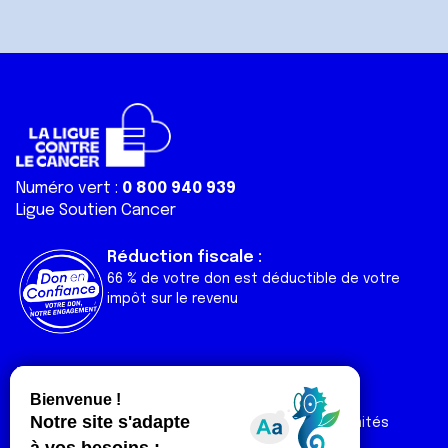
Numéro vert :
0 800 940 939
Ligue Soutien Cancer
Réduction fiscale :
66 % de votre don est déductible de votre
impôt sur le revenu
Liens utiles
Espaces
Nos actualités
Forum
Nos publications
Espace Ligue & comités
Contact
Espace chercheur