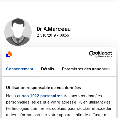
Dr A.Marceau
27/10/2019 - 08:55
Bonjour,
Je ne peux pas donner un avis médical de ce type sur
Consentement
Détails
Paramètres des annonces
ce forum, seul un médecin ayant accès à votre
dossier médical et pouvant vous examiner peut vous
donner un avis. Que le cas échéant je pourrais vous
Utilisation responsable de vos données
commenter.
Bien cordialement
Nous et
nos 1022 partenaires
traitons vos données
Dr A Marceau
personnelles, telles que votre adresse IP, en utilisant des
technologies comme les cookies pour stocker et accéder
Citer
à des informations sur votre appareil, afin de diffuser des