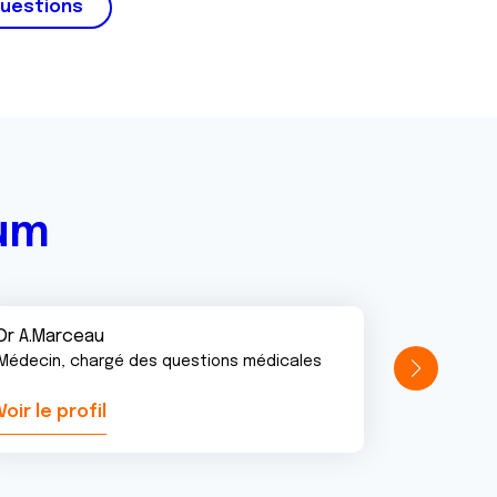
questions
rum
Dr A.Marceau
Médecin, chargé des questions médicales
Voir le profil
Voir le pr