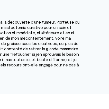
te à la découverte d'une tumeur. Porteuse du
n mastectomie curative pour un sein et
ction ni immédiate, ni ultérieure et en ai
rgien de mon mécontentement, voire ma
de graisse sous les cicatrices, surplus de
était contenté de retirer la glande mammaire.
r une "retouche" si j'en éprouvais le besoin.
e ( mastectomie, et buste difforme) et je
uels recours ont-elle engagé pour ne pas à