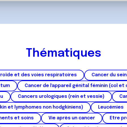
ils ont collectées lors de votre utilisation de leurs services.
Thématiques
roïde et des voies respiratoires
Cancer du sein
ctum
Cancer de l'appareil génital féminin (col et 
au
Cancers urologiques (rein et vessie)
Can
kin et lymphomes non hodgkiniens)
Leucémies
ments et soins
Vie après un cancer
Etre p