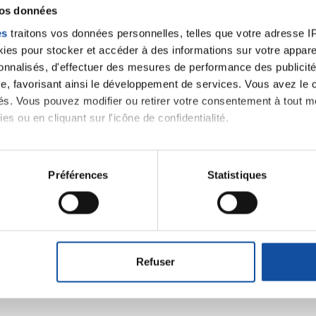
vos données
es
traitons vos données personnelles, telles que votre adresse IP,
es pour stocker et accéder à des informations sur votre appareil
sonnalisés, d'effectuer des mesures de performance des publicité
e, favorisant ainsi le développement de services. Vous avez le ch
ités. Vous pouvez modifier ou retirer votre consentement à tout 
es ou en cliquant sur l'icône de confidentialité.
imerions également :
Ecrire un commentair
tions sur votre localisation géographique qui peuvent être précis
Préférences
Statistiques
eil en l'analysant activement pour en relever les caractéristique
aitement de vos données personnelles et définir vos préférences
ancer une nouvelle discussion vous aurez besoin de vous 
er ou retirer votre consentement à tout moment à partir de la dé
Refuser
Se connecter
Créer un nouveau compte
e personnaliser le contenu et les annonces, d'offrir des fonctio
rafic. Nous partageons également des informations sur l'utilisati
, de publicité et d'analyse, qui peuvent combiner celles-ci avec