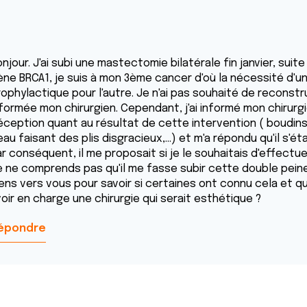
njour. J'ai subi une mastectomie bilatérale fin janvier, sui
ène BRCA1, je suis à mon 3ème cancer d'où la nécessité d'u
ophylactique pour l'autre. Je n'ai pas souhaité de reconstru
nformée mon chirurgien. Cependant, j'ai informé mon chiru
éception quant au résultat de cette intervention ( boudins 
au faisant des plis disgracieux,...) et m'a répondu qu'il s'
r conséquent, il me proposait si je le souhaitais d'effectue
e ne comprends pas qu'il me fasse subir cette double pein
iens vers vous pour savoir si certaines ont connu cela et q
oir en charge une chirurgie qui serait esthétique ?
épondre