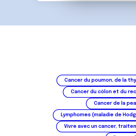
vous leur avez fournies ou qu'
u
c
o
n
s
e
n
t
e
m
e
Cancer du poumon, de la thy
n
Cancer du côlon et du re
t
Cancer de la pe
Lymphomes (maladie de Hodg
Vivre avec un cancer, traite