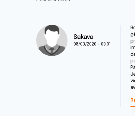
2 commentaires
Bo
g
Sakava
pr
08/03/2020 - 09:01
i
d
pe
Pa
J
v
av
R