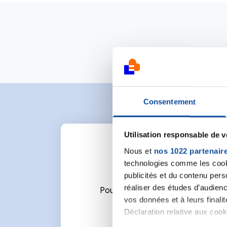
Consentement
Utilisation responsable de 
Nous et
nos 1022 partenair
technologies comme les cooki
publicités et du contenu per
réaliser des études d’audienc
Pour écrire un commentaire ou l
vos données et à leurs final
Déclaration relative aux cooki