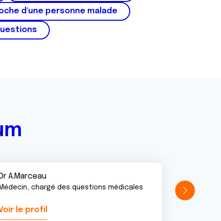
roche d'une personne malade
questions
rum
Dr A.Marceau
Médecin, chargé des questions médicales
Voir le profil
Voir le pr