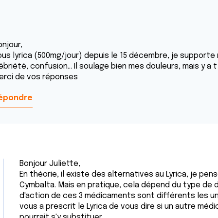
onjour,
ous lyrica (500mg/jour) depuis le 15 décembre, je supporte
ébriété, confusion... Il soulage bien mes douleurs, mais y a t
erci de vos réponses
épondre
Bonjour Juliette,
En théorie, il existe des alternatives au Lyrica, je 
Cymbalta. Mais en pratique, cela dépend du type de d
d'action de ces 3 médicaments sont différents les un
vous a prescrit le Lyrica de vous dire si un autre mé
pourrait s'y substituer.