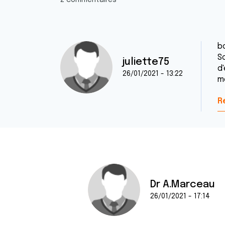
2 commentaires
b
S
juliette75
d'
26/01/2021 - 13:22
m
R
Dr A.Marceau
26/01/2021 - 17:14