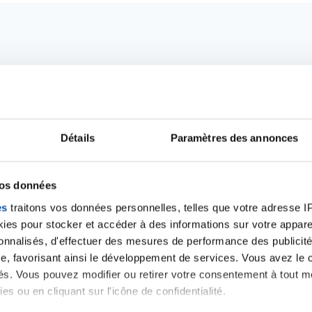
Détails
Paramètres des annonces
vos données
Ecrire un commentair
es
traitons vos données personnelles, telles que votre adresse IP,
es pour stocker et accéder à des informations sur votre appareil
sonnalisés, d'effectuer des mesures de performance des publicité
e, favorisant ainsi le développement de services. Vous avez le ch
ancer une nouvelle discussion vous aurez besoin de vous 
ités. Vous pouvez modifier ou retirer votre consentement à tout 
es ou en cliquant sur l'icône de confidentialité.
Se connecter
Créer un nouveau compte