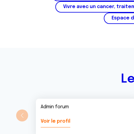
e
Vivre avec un cancer, traite
m
e
Espace d
n
t
Le
Admin forum
Voir le profil