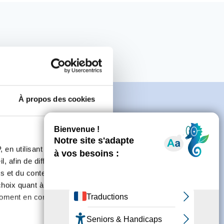
À propos des cookies
e
 en utilisant des
, afin de diffuser des
s et du contenu, ainsi que de
oix quant à l'utilisation de
connecter ou de créer un compte.
moment en consultant la