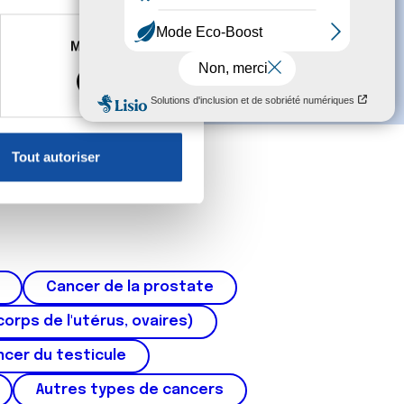
es à plusieurs mètres près
Marketing
s spécifiques (empreintes
, reportez-vous à la
section «
claration sur les cookies.
Tout autoriser
nnalités relatives aux médias
on de notre site avec nos
 d'autres informations que
Cancer de la prostate
corps de l'utérus, ovaires)
cer du testicule
Autres types de cancers