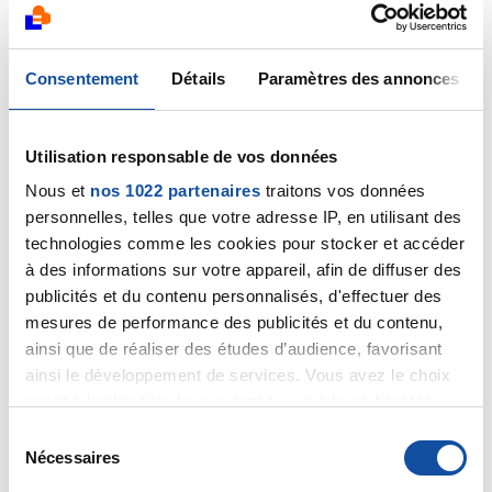
Nathalie113
01/01/2025 - 20:03
Consentement
Détails
Paramètres des annonces
Utilisation responsable de vos données
Bonjour, je vous remercie pour votre retour.Je
faisais référence à ceci:
Nous et
nos 1022 partenaires
traitons vos données
personnelles, telles que votre adresse IP, en utilisant des
"La radiothérapie pour le traitement du cancer du
technologies comme les cookies pour stocker et accéder
sein entraîne un risque accru de cancer de la
à des informations sur votre appareil, afin de diffuser des
peau sur le site d’irradiation, selon une recherche
publicités et du contenu personnalisés, d'effectuer des
publiée le 8 mars dans
JAMA Network Open.
mesures de performance des publicités et du contenu,
Une équipe de chercheurs de l’Université de
ainsi que de réaliser des études d’audience, favorisant
Stanford dirigée par Shawheen Rezaei a constaté
ainsi le développement de services. Vous avez le choix
que le risque de diagnostic de cancer de la peau
quant à l'utilisation de vos données et à leurs finalités.
non kératinocytaire, comme le mélanome et
l’hémangiosarcome, après un traitement du
Vous pouvez modifier ou retirer votre consentement à
S
cancer du sein par radiothérapie, était de plus de
tout moment en consultant la Déclaration relative aux
Nécessaires
é
50 % plus élevé
par rapport à la population
cookies ou en cliquant sur l'icône de confidentialité.
l