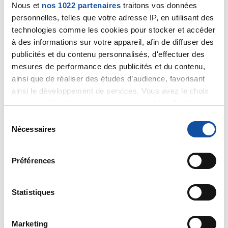
chaque personne de ce forum avec respect et
Nous et
nos 1022 partenaires
traitons vos données
encouragement avec un zeste d'humour quand C'est
personnelles, telles que votre adresse IP, en utilisant des
possible.
technologies comme les cookies pour stocker et accéder
Vous êtes les anges de ce forum, et on vous dit merci
à des informations sur votre appareil, afin de diffuser des
d'être à nos côtés....
publicités et du contenu personnalisés, d'effectuer des
Prend bien soin de toi Cathy
mesures de performance des publicités et du contenu,
ainsi que de réaliser des études d’audience, favorisant
Belle journée à tous
ainsi le développement de services. Vous avez le choix
Christine
quant à l'utilisation de vos données et à leurs finalités.
Vous pouvez modifier ou retirer votre consentement à
S
Citer
tout moment en consultant la Déclaration relative aux
Nécessaires
é
cookies ou en cliquant sur l'icône de confidentialité.
l
e
Préférences
Si vous le permettez, nous aimerions également :
c
Collecter des informations sur votre localisation
t
géographique qui peuvent être précises à plusieurs
i
Statistiques
Enyo
mètres près
o
16/04/2021 - 10:00
Identifier votre appareil en l'analysant activement
n
Marketing
pour en relever les caractéristiques spécifiques