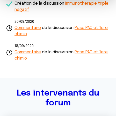
Création de la discussion
Immunothérapie triple
m
médias sociaux et d'analyser notre trafic. Nous
négatif
e
partageons également des informations sur l'utilisation de
n
notre site avec nos partenaires de médias sociaux, de
20/09/2020
t
publicité et d'analyse, qui peuvent combiner celles-ci
Commentaire
de la discussion
Pose PAC et 1ere
avec d'autres informations que vous leur avez fournies
chimio
ou qu'ils ont collectées lors de votre utilisation de leurs
services.
18/09/2020
Commentaire
de la discussion
Pose PAC et 1ere
chimio
Les intervenants du
forum