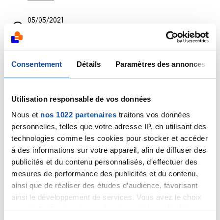
05/05/2021
Commentaire
de la discussion
Qui a raison ?
05/05/2021
Consentement
Détails
Paramètres des annonces
Commentaire
de la discussion
Résultats suite
post opératoire
Utilisation responsable de vos données
05/05/2021
Commentaire
de la discussion
Qui a raison ?
Nous et
nos 1022 partenaires
traitons vos données
personnelles, telles que votre adresse IP, en utilisant des
05/05/2021
technologies comme les cookies pour stocker et accéder
Commentaire
de la discussion
traitement cancer
à des informations sur votre appareil, afin de diffuser des
du sein
publicités et du contenu personnalisés, d'effectuer des
mesures de performance des publicités et du contenu,
17/04/2021
ainsi que de réaliser des études d’audience, favorisant
Commentaire
de la discussion
Suite traitement
ainsi le développement de services. Vous avez le choix
et question kinésithérapie
quant à l'utilisation de vos données et à leurs finalités.