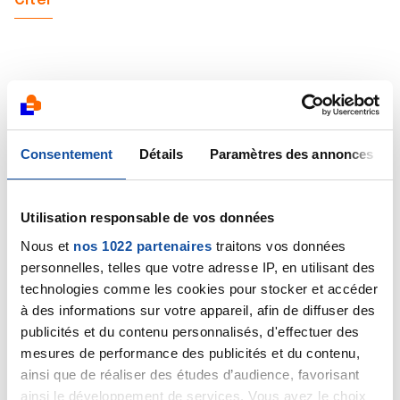
Citer
Gao
12/11/2020 - 12:05
Consentement
Détails
Paramètres des annonces
Utilisation responsable de vos données
Bonjour,
Nous et
nos 1022 partenaires
traitons vos données
Si je comprends bien vous avez un cancer bilatéral
personnelles, telles que votre adresse IP, en utilisant des
mais pas le même traitement pour les 2 seins ? Déjà un
sein malade, c'est dur à digérer mais les 2!
technologies comme les cookies pour stocker et accéder
Perso, ils vont m'enlever le sein gauche sans
à des informations sur votre appareil, afin de diffuser des
reconstruction puisque j'aurai des rayons. Si j'ai de
publicités et du contenu personnalisés, d'effectuer des
nouveau de la chimio ce sera par voie orale.
mesures de performance des publicités et du contenu,
Heureusement, j'en ai marre de cette chambre
ainsi que de réaliser des études d’audience, favorisant
implantable. Un an après la fin des traitements, je me
ainsi le développement de services. Vous avez le choix