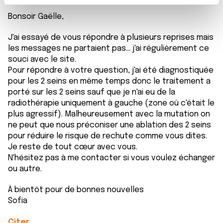
t
Les cookies nous permettent de personnaliser le contenu
e
Bonsoir Gaëlle,
et les annonces, d'offrir des fonctionnalités relatives aux
m
médias sociaux et d'analyser notre trafic. Nous
J'ai essayé de vous répondre à plusieurs reprises mais
e
partageons également des informations sur l'utilisation de
les messages ne partaient pas... j'ai régulièrement ce
n
notre site avec nos partenaires de médias sociaux, de
souci avec le site.
t
publicité et d'analyse, qui peuvent combiner celles-ci
Pour répondre à votre question, j'ai été diagnostiquée
avec d'autres informations que vous leur avez fournies
pour les 2 seins en même temps donc le traitement a
ou qu'ils ont collectées lors de votre utilisation de leurs
porté sur les 2 seins sauf que je n'ai eu de la
services.
radiothérapie uniquement à gauche (zone oû c'était le
plus agressif). Malheureusement avec la mutation on
ne peut que nous préconiser une ablation des 2 seins
pour réduire le risque de rechute comme vous dites.
Je reste de tout cœur avec vous.
N'hésitez pas à me contacter si vous voulez échanger
ou autre.
À bientôt pour de bonnes nouvelles
Sofia
Citer