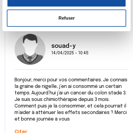
n
la
section « Détails »
. Vous pouvez modifier ou retirer
s
votre consentement à tout moment à partir de la
e
déclaration sur les cookies.
Refuser
n
t
Les cookies nous permettent de personnaliser le contenu
e
et les annonces, d'offrir des fonctionnalités relatives aux
m
souad-y
médias sociaux et d'analyser notre trafic. Nous
e
partageons également des informations sur l'utilisation de
14/04/2025 - 10:45
n
notre site avec nos partenaires de médias sociaux, de
t
publicité et d'analyse, qui peuvent combiner celles-ci
avec d'autres informations que vous leur avez fournies
Bonjour, merci pour vos commentaires. Je connais
ou qu'ils ont collectées lors de votre utilisation de leurs
la graine de nigelle, j’en ai consommé un certain
services.
temps. Aujourd’hui j’ai un cancer du colon stade 3.
Je suis sous chimiothérapie depuis 3 mois.
Comment puis je la consommer, et cela pourrait il
m’aider à atténuer les effets secondaires ? Merci
et bonne journée à vous
Citer