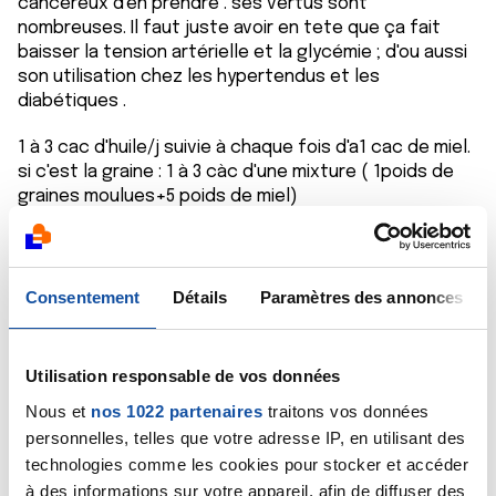
cancéreux d'en prendre . ses vertus sont
nombreuses. Il faut juste avoir en tete que ça fait
baisser la tension artérielle et la glycémie ; d'ou aussi
son utilisation chez les hypertendus et les
diabétiques .
1 à 3 cac d'huile/j suivie à chaque fois d'a1 cac de miel.
si c'est la graine : 1 à 3 càc d'une mixture ( 1poids de
graines moulues+5 poids de miel)
pour les diabétiques , il suffit de prendre 1g de
graines brutes à macher et avaler matin et soir.
Citer
Consentement
Détails
Paramètres des annonces
Utilisation responsable de vos données
Nous et
nos 1022 partenaires
traitons vos données
personnelles, telles que votre adresse IP, en utilisant des
max19
technologies comme les cookies pour stocker et accéder
11/12/2020 - 16:57
à des informations sur votre appareil, afin de diffuser des