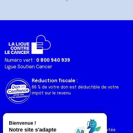
Numéro vert :
0 800 940 939
Ligue Soutien Cancer
Réduction fiscale :
66 % de votre don est déductible de votre
impôt sur le revenu
Liens utiles
Espaces
Nos actualités
Forum
Nos publications
Espace Ligue & comités