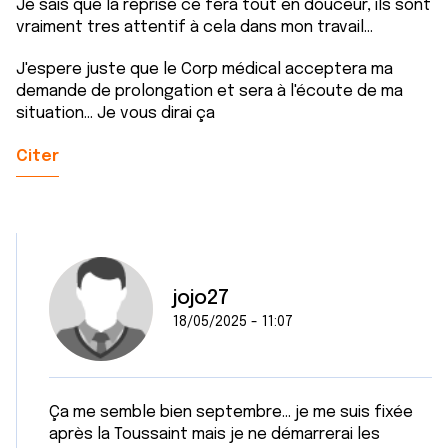
Je sais que la reprise ce fera tout en douceur, ils sont
ou qu'ils ont collectées lors de votre utilisation de leurs
vraiment tres attentif à cela dans mon travail...
services.
J'espere juste que le Corp médical acceptera ma
demande de prolongation et sera à l'écoute de ma
situation... Je vous dirai ça
Citer
jojo27
18/05/2025 - 11:07
Ça me semble bien septembre... je me suis fixée
après la Toussaint mais je ne démarrerai les