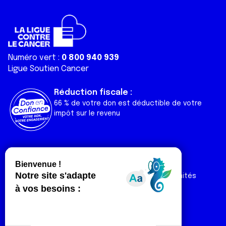
Numéro vert :
0 800 940 939
Ligue Soutien Cancer
Réduction fiscale :
66 % de votre don est déductible de votre
impôt sur le revenu
Liens utiles
Espaces
Nos actualités
Forum
Nos publications
Espace Ligue & comités
Contact
Espace chercheur
Devenir partenaire
Espace presse
Magazine Vivre
Intranet