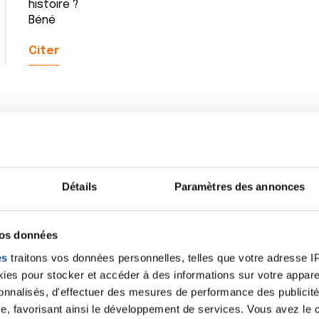
histoire ?
Béné
Citer
Bonjour Tarente je vous souhaite également la bienven
trouve beaucoup de réconfort ici. On trouve aussi s
questions qu’on se pose et qu’on ose pas poser à n
Détails
Paramètres des annonces
que c’est une question bête ou des questions qu’on 
poser. Alors n’hésitez pas surtout si vous en avez . V
peurs ou craintes . Vous aurez toujours de la bienveil
vos données
jugement.
A bientôt et bon courage .
es
traitons vos données personnelles, telles que votre adresse IP,
Huma
es pour stocker et accéder à des informations sur votre appareil
sonnalisés, d'effectuer des mesures de performance des publicité
Citer
e, favorisant ainsi le développement de services. Vous avez le ch