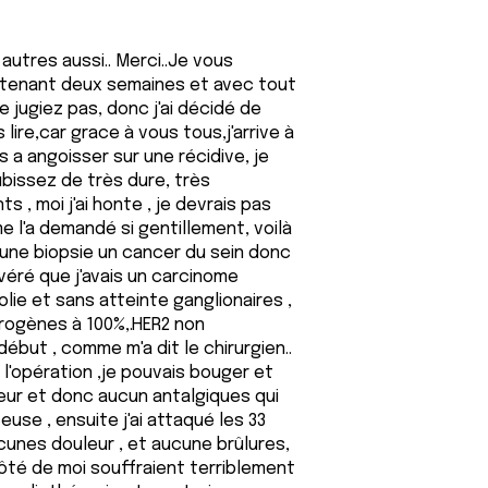
autres aussi.. Merci..Je vous
ntenant deux semaines et avec tout
e jugiez pas, donc j'ai décidé de
 lire,car grace à vous tous,j'arrive à
s a angoisser sur une récidive, je
bissez de très dure, très
, moi j'ai honte , je devrais pas
e l'a demandé si gentillement, voilà
 une biopsie un cancer du sein donc
avéré que j'avais un carcinome
olie et sans atteinte ganglionaires ,
rogènes à 100%,.HER2 non
début , comme m'a dit le chirurgien..
 l'opération ,je pouvais bouger et
eur et donc aucun antalgiques qui
use , ensuite j'ai attaqué les 33
unes douleur , et aucune brûlures,
ôté de moi souffraient terriblement