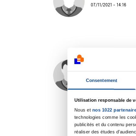
07/11/2021 - 14:16
Huma
07/11/2021 - 17:29
Consentement
Utilisation responsable de 
Nous et
nos 1022 partenair
technologies comme les cooki
publicités et du contenu per
réaliser des études d’audienc