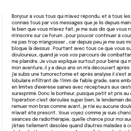
Bonjour à vous tous qui m'avez répondu, et à tous les 
connais tous par vos messages que je lis depuis mai
le bien que vous m'avez fait, je me suis dis que vous n
m'inscrire sur ce Forum , pour pouvoir continuer à vous
ne pas trop m'angoisser , car depuis peu je me suis mi
bloque là dessus . Pourtant avec tous ce que vous su
douloureux, quand je vois vos parcours de combattants 
me plaindre. Je vous explique surtout pour béné qui m
mon aventure, il y a deux ans on m'a découvert après
j'ai subis une tumorectomie et après analyse il s'est 
lobulaire infiltrant de 11mm de faible grade, sans emb
en limites d'exérèse saines avec récepteurs aux œst
surexprimé. Donc le bonheur, puisque petit et pris au 
l'opération c'est déroulée super bien, le lendemain de
remuer mon bras comme avant, je n'ai eu aucune doul
m'avait été prescrit.. Vous voyez comme je suis chance
séances de radiothérapie, quelle chance pour moi auc
j'étais tellement désolée quand d'autres malades à c