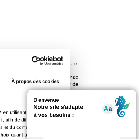
ue sur le forum. C’est vrai qu’on
ouvent des réponses à des
otre oncologue parce qu’on pense
À propos des cookies
aurait tout simplement oublier de
ous pouvez aussi faire part de vos
lance et du soutien jamais de
 en utilisant des
, afin de diffuser des
s et du contenu, ainsi que de
oix quant à l'utilisation de