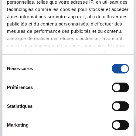
personnelles, telles que votre adresse IP, en utilisant des
vous donner quelques conseils.
technologies comme les cookies pour stocker et accéder
Bien cordialement
à des informations sur votre appareil, afin de diffuser des
Dr A.Marceau
publicités et du contenu personnalisés, d'effectuer des
mesures de performance des publicités et du contenu,
Citer
ainsi que de réaliser des études d’audience, favorisant
ainsi le développement de services. Vous avez le choix
quant à l'utilisation de vos données et à leurs finalités.
Vous pouvez modifier ou retirer votre consentement à
S
tout moment en consultant la Déclaration relative aux
Nécessaires
é
cookies ou en cliquant sur l'icône de confidentialité.
l
e
Préférences
Si vous le permettez, nous aimerions également :
Les intervenants du
c
Collecter des informations sur votre localisation
t
forum
géographique qui peuvent être précises à plusieurs
i
Statistiques
mètres près
o
Identifier votre appareil en l'analysant activement
n
Marketing
pour en relever les caractéristiques spécifiques
d
Admin forum
(empreintes digitales).
u