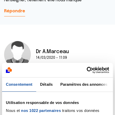
renseigner, tellement elle nous manque
Répondre
Dr A.Marceau
14/03/2020 - 11:09
Bonjour Vanessa,
Consentement
Détails
Paramètres des annonces
Il peut exister des aides sociales, voici un lien qui vous
permettra d'en prendre connaissance :
https://www.aide-sociale.fr/aide-obseque/
Utilisation responsable de vos données
Le cas échéant, vous pouvez également demander
conseil auprès d'une assistante sociale mais
Nous et
nos 1022 partenaires
traitons vos données
l'organisme de pompes funèbres doit aussi pouvoir