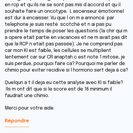
en rcp et qu ils ne se sont pas mis d accord et qu il
souhaite faire un oncotype. L ascenseur émotionnel
est dur à encaisser. Vu que l on m a annoncé par
telephone je suis resté scotché et n ai pas pu
prendre le temps de poser les questions (la chir qui m
a opere etait partie en vacances et ne m avait pas dit
que la RCP n etait pas passée). Je ne comprend pas
car mon KI est faible, les cellules se multiplient
lentement car sur CR anaptah c est note 1 mitose, je
suis perdue, pourquoi faire ca? Pourquoi me parler de
chimio pour eviter recidive si l hormono sert deja à ca?
Quelqun a t il deja eu cette analyse avec KI si faible?
Ils m ont dit que si le score est de 16 minimum il
faudrait une chimio.
Merci pour votre aide.
Répondre