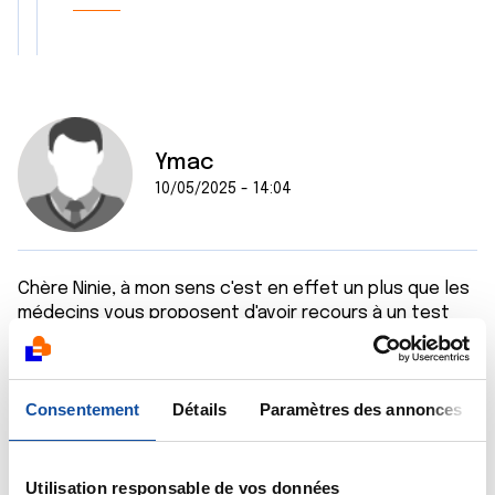
Ymac
10/05/2025 - 14:04
Chère Ninie, à mon sens c'est en effet un plus que les
médecins vous proposent d'avoir recours à un test
type oncotype qui déterminera si la chimio présente
pour vous ou non un intérêt pour éviter de récidiver ;
aux USA ce test est très fréquemment utilisé dès lors
Consentement
Détails
Paramètres des annonces
même que la tumeur mesure moins d'1 cm ; je souligne
également qu'un chirurgien n'est pas nécessairement
un oncologue et que la réunion de concertation
pluridisciplinaire permet précisément d'échanger
Utilisation responsable de vos données