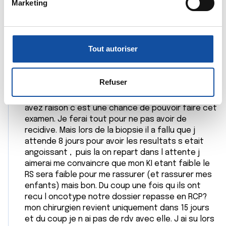
Marketing
ninie29
pour en relever les caractéristiques spécifiques
d
(empreintes digitales).
10/05/2025 - 14:31
u
c
Pour en savoir plus sur le traitement de vos données
o
personnelles et définir vos préférences, reportez-vous à
Tout autoriser
n
la
section « Détails »
. Vous pouvez modifier ou retirer
Bonjour merci pour votre reponse. Je regrette
s
votre consentement à tout moment à partir de la
que mon chirurgien ne nous ai pas dit que la RCP n
e
déclaration sur les cookies.
Refuser
avait as eu lieu, il s est avancé en me disant:
n
bonnes nouvelles " radio + hormono). Oui vous
t
Les cookies nous permettent de personnaliser le contenu
avez raison c est une chance de pouvoir faire cet
e
et les annonces, d'offrir des fonctionnalités relatives aux
examen. Je ferai tout pour ne pas avoir de
m
médias sociaux et d'analyser notre trafic. Nous
recidive. Mais lors de la biopsie il a fallu que j
e
partageons également des informations sur l'utilisation de
attende 8 jours pour avoir les resultats s etait
angoissant , puis la on repart dans l attente j
n
notre site avec nos partenaires de médias sociaux, de
aimerai me convaincre que mon KI etant faible le
t
publicité et d'analyse, qui peuvent combiner celles-ci
RS sera faible pour me rassurer (et rassurer mes
avec d'autres informations que vous leur avez fournies
enfants) mais bon. Du coup une fois qu ils ont
ou qu'ils ont collectées lors de votre utilisation de leurs
recu l oncotype notre dossier repasse en RCP?
services.
mon chirurgien revient uniquement dans 15 jours
et du coup je n ai pas de rdv avec elle. J ai su lors