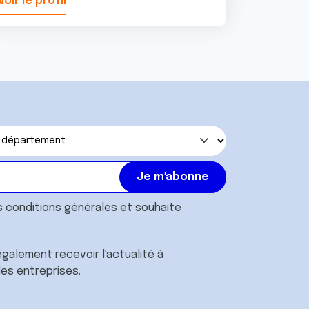
Voir le profil
Voir le pr
s
conditions générales
et souhaite
galement recevoir l'actualité à
des entreprises.