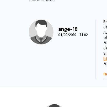
2 commentaires
Bo
Je
ange-18
Au
04/02/2019 - 14:02
e
M
J
S
h
M
R