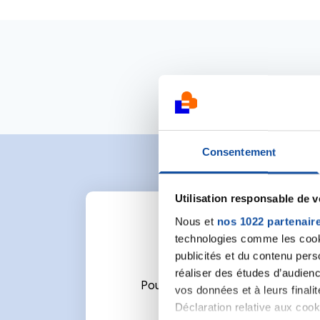
Consentement
Utilisation responsable de 
Nous et
nos 1022 partenair
technologies comme les cooki
publicités et du contenu per
réaliser des études d’audienc
Pour écrire un commentaire ou l
vos données et à leurs final
Déclaration relative aux cooki