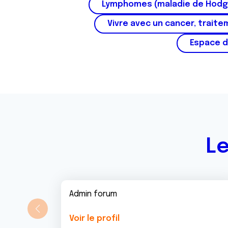
Lymphomes (maladie de Hodg
e
Vivre avec un cancer, traite
m
e
Espace d
n
t
Le
Admin forum
Voir le profil