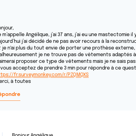
njour,
 m’appelle Angélique, j’ai 37 ans, j’ai eu une mastectomie il 
jourd’hui j’ai décidé de ne pas avoir recours à la reconstruc
t je n'ai plus du tout envie de porter une prothèse externe,
alheureusement je ne trouve pas de vêtements adaptés à 
'aimerai proposer ce type de vêtements mais je ne sais pas
i vous acceptez de prendre 3 min pour répondre à ce questi
ttps://fr.surveymonkey.com/r/PZQMQXS
erci, à toutes
épondre
Bonjour Angélique,