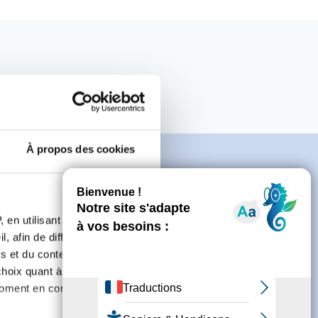
À propos des cookies
 en utilisant des
e
, afin de diffuser des
s et du contenu, ainsi que de
oix quant à l'utilisation de
connecter ou de créer un compte.
moment en consultant la