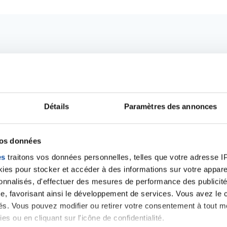
Détails
Paramètres des annonces
vos données
es
traitons vos données personnelles, telles que votre adresse IP,
Ecrire un commentair
es pour stocker et accéder à des informations sur votre appareil
sonnalisés, d'effectuer des mesures de performance des publicité
e, favorisant ainsi le développement de services. Vous avez le ch
ancer une nouvelle discussion vous aurez besoin de vous 
ités. Vous pouvez modifier ou retirer votre consentement à tout 
es ou en cliquant sur l'icône de confidentialité.