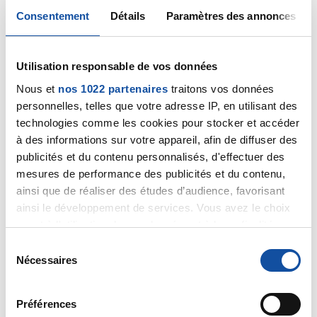
Stephane14
Consentement
Détails
Paramètres des annonces
25/10/2022 - 17:47
Utilisation responsable de vos données
Nous et
nos 1022 partenaires
traitons vos données
Hello les z'ami.e.s
Oh oh le ptit rouquin il a les yeux qui pétillent, je serai
personnelles, telles que votre adresse IP, en utilisant des
pas surpris d'apprendre qu'il a fait quelques bêtises.
technologies comme les cookies pour stocker et accéder
Moi je planquerais les rideaux, ma Fripouille quand elle
à des informations sur votre appareil, afin de diffuser des
était petite adorait grimper aux rideaux
publicités et du contenu personnalisés, d'effectuer des
mesures de performance des publicités et du contenu,
J'espère que tout le monde va bien .... disons le mieux
ainsi que de réaliser des études d’audience, favorisant
possible.
ainsi le développement de services. Vous avez le choix
Pour la grande lessive, c'est vendredi pour la 60ème,
quant à l'utilisation de vos données et à leurs finalités.
on verra bien
Vous pouvez modifier ou retirer votre consentement à
S
Stéphane
tout moment en consultant la Déclaration relative aux
Nécessaires
é
cookies ou en cliquant sur l'icône de confidentialité.
l
Citer
e
Préférences
Si vous le permettez, nous aimerions également :
c