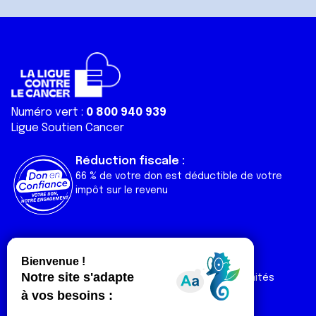
Numéro vert :
0 800 940 939
Ligue Soutien Cancer
Réduction fiscale :
66 % de votre don est déductible de votre
impôt sur le revenu
Liens utiles
Espaces
Nos actualités
Forum
Nos publications
Espace Ligue & comités
Contact
Espace chercheur
Devenir partenaire
Espace presse