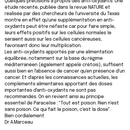
Quelques précisions à propos des anti-oxydants. Une
t
publicité et d'analyse, qui peuvent combiner celles-ci
étude récente, publiée dans la revue NATURE et
avec d'autres informations que vous leur avez fournies
réalisée par des chercheurs de l'université du Texas
ou qu'ils ont collectées lors de votre utilisation de leurs
montre en effet qu'une supplémentation en anti-
services.
oxydants peut être néfaste car pour faire simple,
leurs effets positifs sur les cellules normales le
seraient aussi sur les cellules cancéreuses,
favorisant donc leur multiplication.
Les anti-oxydants apportés par une alimentation
équilibrée, notamment sur la base du régime
méditerranéen (également appelé crétois), suffisent
aussi bien en l'absence de cancer qu'en présence d'un
cancer. Et d'après les connaissances actuelles, les
compléments alimentaires apportant des doses
importantes d'anti-oxydants ne sont pas
recommandés. On en revient ainsi au principe
essentiel de Paracelse : "Tout est poison. Rien n'est
sans poison. Ce qui fait le poison, c'est la dose".
Bien cordialement
Dr A.Marceau