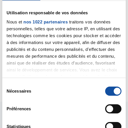
11/06/2019 - 16:03
Utilisation responsable de vos données
Nous et
nos 1022 partenaires
traitons vos données
Bonjour,
personnelles, telles que votre adresse IP, en utilisant des
Ce sont surtout certains suppléments ou
technologies comme les cookies pour stocker et accéder
compléments alimentaires très riches en
à des informations sur votre appareil, afin de diffuser des
phytoestrogènes qui sont à éviter. En revanche, une
publicités et du contenu personnalisés, d'effectuer des
alimentation normale, c'est à dire diversifiée, ne
mesures de performance des publicités et du contenu,
comporte pas d'incompatibilité particulière.
ainsi que de réaliser des études d’audience, favorisant
Bien cordialement
ainsi le développement de services. Vous avez le choix
Dr A.Marceau
quant à l'utilisation de vos données et à leurs finalités.
Vous pouvez modifier ou retirer votre consentement à
Citer
S
tout moment en consultant la Déclaration relative aux
Nécessaires
é
cookies ou en cliquant sur l'icône de confidentialité.
l
e
Préférences
Si vous le permettez, nous aimerions également :
c
Collecter des informations sur votre localisation
t
géographique qui peuvent être précises à plusieurs
i
Statistiques