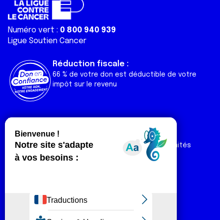
Numéro vert :
0 800 940 939
Ligue Soutien Cancer
Réduction fiscale :
66 % de votre don est déductible de votre
impôt sur le revenu
Liens utiles
Espaces
Nos actualités
Forum
Nos publications
Espace Ligue & comités
Contact
Espace chercheur
Devenir partenaire
Espace presse
Magazine Vivre
Intranet
Réseaux sociaux