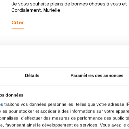
Je vous souhaite pleins de bonnes choses à vous et v
Cordialement. Murielle
Citer
Bonsoir,
J'ai déjà laissé un commentaire sur un autre forum ma
Détails
Paramètres des annonces
expérience.
J'ai 44 ans et j'ai eu l'ablation du mamelon et aréole
canalaire infiltrant. A la consultation post-opératoir
vos données
les résultats anatomo-pathologiques n'étaient pas bon e
es
traitons vos données personnelles, telles que votre adresse IP,
y avait de bonne chance pour que je n'ai pas de chimio 
es pour stocker et accéder à des informations sur votre appareil
proposé une mastectomie avec reconstruction dans
sonnalisés, d'effectuer des mesures de performance des publicité
j'ai accepté car je ne me voyais absolument pas me r
plate'' d'un seul côté. Par contre, le travail psychol
e, favorisant ainsi le développement de services. Vous avez le ch