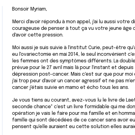
Bonsoir Myriam,
Merci d'avoir répondu à mon appel, j'ai lu aussi votre
courageuse de penser à tout ça vu votre jeune âge ca
d'avoir cette pression.
Moi aussi je suis suivie à l'institut Curie, peut-être qu
eu l'ovariectomie en mai 2014, le seul inconvénient c
les femmes ont des symptômes différents. La doubl
prévue pour le 27 avril mais là pour l'instant et depui
dépression post-cancer. Mais c'est sur que pour moi 
j'ai trop peur d'avoir un cancer agressif et ne pas m'e
cancer j'étais suivie en mamo et écho tous les ans.
Je vous tiens au courant, avez-vous lu le livre de La
seconde chance" c'est un livre formidable qui me do
opération je vais le faire pour ma famille et en hom
famille qui sont décédées de ce cancer sans avoir eu
pensent qu'elle auraient eu cette solution elles auraie