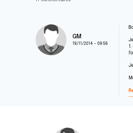
17 commentaires
Bo
GM
J
19/11/2014 - 09:56
1.
l'
J
M
R