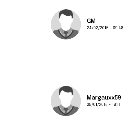
e
n
t
GM
e
24/02/2015 - 09:48
m
e
n
t
Margauxx59
05/01/2016 - 18:11