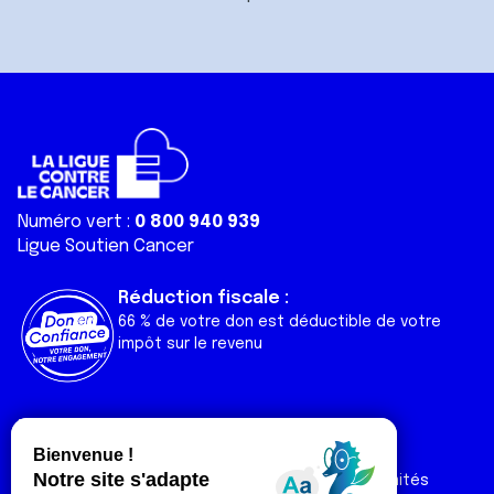
Numéro vert :
0 800 940 939
Ligue Soutien Cancer
Réduction fiscale :
66 % de votre don est déductible de votre
impôt sur le revenu
Liens utiles
Espaces
Nos actualités
Forum
Nos publications
Espace Ligue & comités