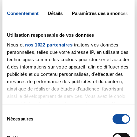
Consentement
Détails
Paramètres des annonces
Utilisation responsable de vos données
Caroline54
Nous et
nos 1022 partenaires
traitons vos données
personnelles, telles que votre adresse IP, en utilisant des
18/09/2024 - 22:53
technologies comme les cookies pour stocker et accéder
à des informations sur votre appareil, afin de diffuser des
publicités et du contenu personnalisés, d'effectuer des
C’est provqué et parfois également spontané.
mesures de performance des publicités et du contenu,
L’écoulement est clair. Les examens : mammographie,
ainsi que de réaliser des études d’audience, favorisant
échographie, cytologie sont normaux. Je suis suivie
ainsi le développement de services. Vous avez le choix
tous les 2 ans. J’ai 51 ans et je suis ménopausée
quant à l'utilisation de vos données et à leurs finalités.
depuis l’âge de 43 ans. J’espère que mon chirurgien
Vous pouvez modifier ou retirer votre consentement à
S
fera la même découverte que pour vous et que la
tout moment en consultant la Déclaration relative aux
Nécessaires
é
perpective de la pyramidectomie sera abandonnée !
cookies ou en cliquant sur l'icône de confidentialité.
l
Citer
e