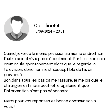
t
publicité et d'analyse, qui peuvent combiner celles-ci
avec d'autres informations que vous leur avez fournies
ou qu'ils ont collectées lors de votre utilisation de leurs
services.
Caroline54
18/09/2024 - 23:01
Quand j’exerce la même pression au même endroit sur
l’autre sein, il n’y a pas d’écoulement. Parfois, mon sein
droit coule spontanément alors que je regarde la
télévision, donc rien n’est susceptible de l’avoir
provoqué.
Bon,dans tous les cas ça me rassure, je me dis que le
chirurgien estimera peut-être également que
l’intervention n’est pas nécessaire.
Merci pour vos réponses et bonne continuation à
vous !